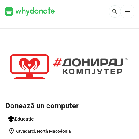
menu
search
Donează un computer
Educație
location_on
Kavadarci, North Macedonia