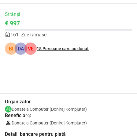
Strânși
€ 997
161
Zile rămase
BI
DA
VE
18
Persoane care au donat
Distribuie
Donează
Organizator
Donate a Computer (Doniraj Kompjuter)
Beneficiar
info
Donate a Computer (Doniraj Kompjuter)
Detalii bancare pentru plată