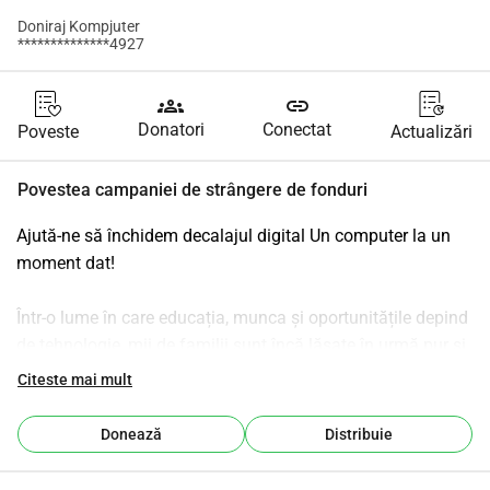
Doniraj Kompjuter
**************4927
groups
link
Donatori
Conectat
Poveste
Actualizări
Povestea campaniei de strângere de fonduri
Ajută-ne să închidem decalajul digital Un computer la un 
moment dat!
Într-o lume în care educația, munca și oportunitățile depind 
de tehnologie, mii de familii sunt încă lăsate în urmă pur și 
simplu pentru că nu au un computer.
Citeste mai mult
Donate a Computer a fost creat pentru a schimba asta. De 
mai bine de 9 ani, am colectat, reparat și donat computere 
Donează
Distribuie
familiilor social vulnerabile, copiilor, studenților, 
persoanelor cu dizabilități și instituțiilor care sprijină 