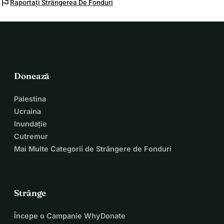
flag
Raportați Strângerea De Fonduri
Donează
Palestina
Ucraina
Inundație
Cutremur
Mai Multe Categorii de Strângere de Fonduri
Strânge
Începe o Campanie WhyDonate