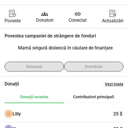
groups
link
Donatori
Conectat
Poveste
Actualizări
Povestea campaniei de strângere de fonduri
Mamă singură dislexică în căutare de finanțare
Donează
Distribuie
Donații
Vezi toate
Donații recente
Contribuitori principali
Lilly
25 $
LI