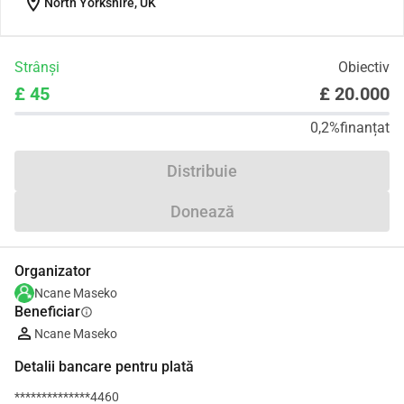
location_on
North Yorkshire, UK
Strânși
Obiectiv
£ 45
£ 20.000
0,2%
finanțat
Distribuie
Donează
Organizator
Ncane Maseko
Beneficiar
info
Ncane Maseko
Detalii bancare pentru plată
**************4460