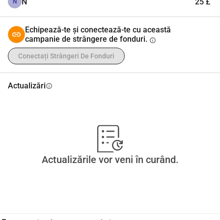
N
25 £
N
Echipează-te și conectează-te cu această
campanie de strângere de fonduri.
info
Conectați Strângeri De Fonduri
Actualizări
info
Actualizările vor veni în curând.