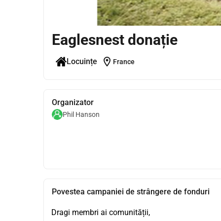
Eaglesnest donație
location_on
Locuințe
France
Organizator
Phil Hanson
Povestea campaniei de strângere de fonduri
Dragi membri ai comunității,