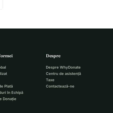
tformei
Despre
bal
Despre WhyDonate
izat
Centru de asistență
Taxe
de Plată
Contactează-ne
uri în Echipă
e Donație