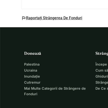
flag
Raportați Strângerea De Fonduri
Donează
Strân
Palestina
Începe
Ucraina
Cum să
Inundație
Ghiduri
Cutremur
Strânge
Mai Multe Categorii de Strângere de
De Ce 
Fonduri