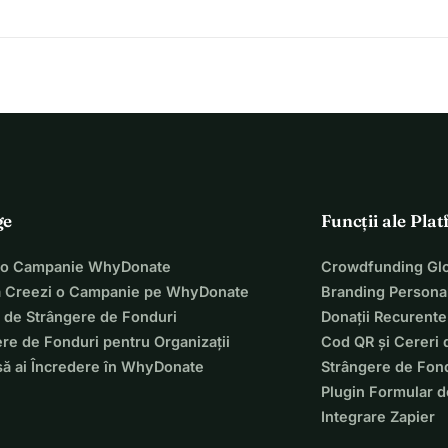
ge
Funcții ale Pla
 o Campanie WhyDonate
Crowdfunding Glo
 Creezi o Campanie pe WhyDonate
Branding Personal
 de Strângere de Fonduri
Donații Recurente
re de Fonduri pentru Organizații
Cod QR și Cereri 
să ai Încredere în WhyDonate
Strângere de Fond
Plugin Formular d
Integrare Zapier