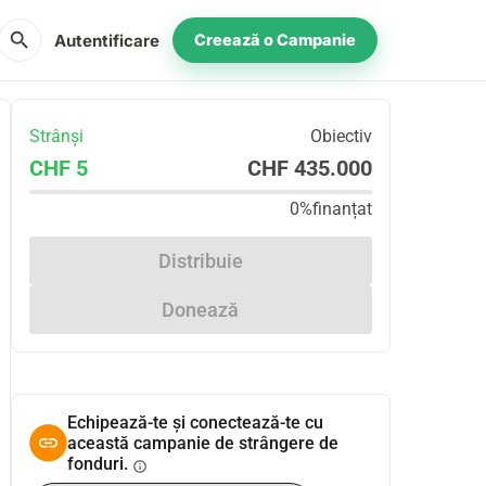
search
Autentificare
Creează o Campanie
Strânși
Obiectiv
CHF 5
CHF 435.000
0%
finanțat
Distribuie
Donează
Echipează-te și conectează-te cu
această campanie de strângere de
fonduri.
info