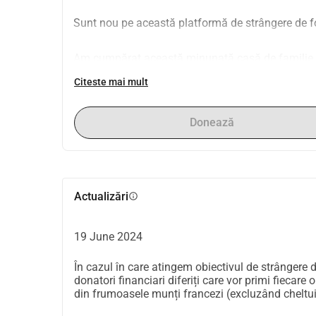
Sunt nou pe această platformă de strângere de f
Am cumpărat această minunată casă de familie și
finanța. Din păcate, această persoană
Citeste mai mult
a decedat recent și acum familia ei vrea să ne res
familia mea înaintea unei poveri financiare apro
Donează
Fiindcă sunt pensionat, băncile nu îmi mai oferă
Suntem foarte recunoscători pentru orice donație și
Actualizări
info
Binecuvântări tuturor!
19 June 2024
În cazul în care atingem obiectivul de strângere 
donatori financiari diferiți care vor primi fiecar
din frumoasele munți francezi (excluzând cheltuiel