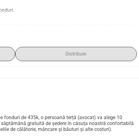
onduri.
 am obținut un împrumut de la o persoană privată pentru a o 
titue banii într-un timp record. Aceasta ne pune pe mine și 
ape imposibile.
Distribuie
 împrumuturi.
 sprijin pe care ni-l puteți oferi.
de fonduri de 435k, o persoană terță (avocat) va alege 10
e o săptămână gratuită de ședere în căsuța noastră confortabilă
ile de călătorie, mâncare și băuturi și alte costuri).