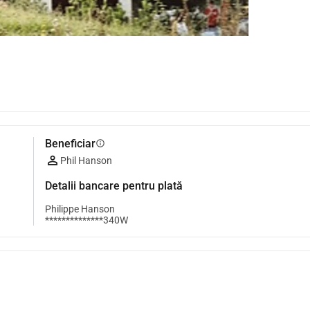
Beneficiar
info
Phil Hanson
Detalii bancare pentru plată
Philippe Hanson
**************340W