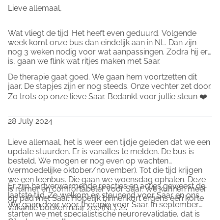
Lieve allemaal,
leziune cerebrală. De atunci, luptă pentru viața ei 
frumoasă. După o ședere de 12 săptămâni în spital, din 
mai 2022 urmează reabilitarea neurologică. Din iunie 
Wat vliegt de tijd. Het heeft even geduurd. Volgende
week komt onze bus dan eindelijk aan in NL. Dan zijn
2023 locuiește din nou acasă și din începutul acestui an 
nog 3 weken nodig voor wat aanpassingen. Zodra hij er
are propriul ei colț de acasă. Familia ei este foarte fericită 
is, gaan we flink wat ritjes maken met Saar.
cu asta. Acum sunt din nou împreună, alături de sora ei 
De therapie gaat goed. We gaan hem voortzetten dit
Roos.
jaar. De stapjes zijn er nog steeds. Onze vechter zet door.
Saar a venit de departe, starea ei de sănătate a trecut de 
Zo trots op onze lieve Saar. Bedankt voor jullie steun ❤️
la fragilă la stabilă. În conștiința ei, a avansat. Ea emite 
diferite sunete, ceea ce face posibilă o mică formă de 
28 July 2024
comunicare. Este mai atentă și conștientă din ce în ce 
Lieve allemaal, het is weer een tijdje geleden dat we een
mai mult de mediul ei. Acestea sunt pași înainte, chiar 
update stuurden. Er is vanalles te melden. De bus is
dacă sunt mici. Acest lucru îi motivează pe toți să o ajute 
besteld. We mogen er nog even op wachten
în continuare și să o motiveze să continue să lucreze la 
(vermoedelijke oktober/november). Tot die tijd krijgen
we een leenbus. Die gaan we woensdag ophalen. Deze
acei pași și să-și mărească lumea.
Er zijn hartverwarmende reacties en acties geweest de
is ruimer en comfortabeler voor Saar. We kunnen meer
Nu trebuie să vă spunem că familia ei a trecut prin multe 
laatste tijd. Zo welkom en steunend voor Saar en ons.
op pad met Saar. Hopelijk binnenkort ergens een korte
We gaan door voor therapie voor Saar. In september
și că acest lucru va continua. Dorim să nu mai 
vakantie boeken naar zee (NL). 🙏
starten we met specialistische neurorevalidatie, dat is
primească și mai multe griji și dorim să-i ajutăm. 