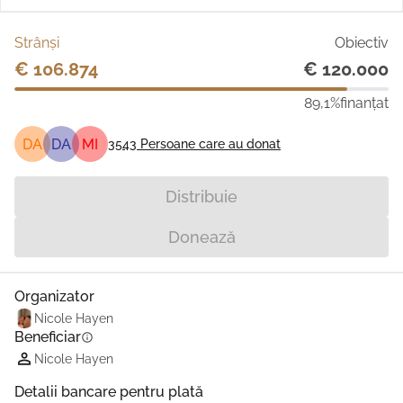
Strânși
Obiectiv
€ 106.874
€ 120.000
89,1%
finanțat
DA
DA
MI
3543
Persoane care au donat
Distribuie
Donează
Organizator
Nicole Hayen
Beneficiar
info
Nicole Hayen
Detalii bancare pentru plată