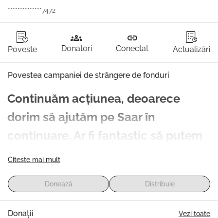
**************7472
groups
link
Donatori
Conectat
Poveste
Actualizări
Povestea campaniei de strângere de fonduri
Continuăm acțiunea, deoarece 
dorim să ajutăm pe Saar în 
continuare. Ar fi fantastic să putem 
utiliza neuroreabilitare specializată. 
Citeste mai mult
Această terapie nu este oferită în mod obișnuit. De 
asemenea, nu este la îndemână. Aceasta nu este 
Donează
Distribuie
rambursată de asigurătorul de sănătate. Cu banii pe 
care îi avem în plus, încercăm să atingem acest obiectiv. 
Donații
Vezi toate