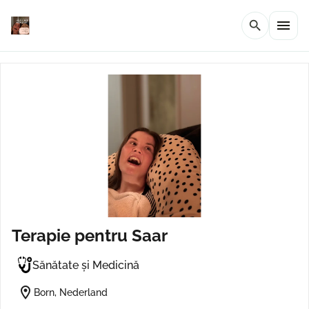
menu
search
Terapie pentru Saar
Sănătate și Medicină
location_on
Born, Nederland