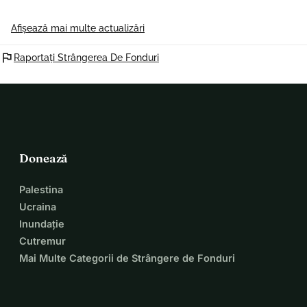
Afișează mai multe actualizări
Cu drag, Birgit (mătușă) și Maarten (unchi)
flag
Raportați Strângerea De Fonduri
P.S. Distribuirea este iubire!
Donează
Palestina
Ucraina
Inundație
Cutremur
Mai Multe Categorii de Strângere de Fonduri