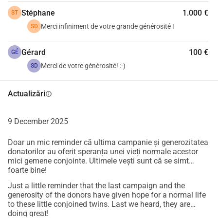
bolnavi în Burundi, va gestiona donațiile.
Stéphane
1.000 €
ST
Merci infiniment de votre grande générosité !
SD
Gérard
100 €
GÉ
Merci de votre générosité! :-)
SD
Actualizări
info
9 December 2025
Doar un mic reminder că ultima campanie și generozitatea
donatorilor au oferit speranța unei vieți normale acestor
mici gemene conjointe. Ultimele vești sunt că se simt
foarte bine!
Just a little reminder that the last campaign and the
generosity of the donors have given hope for a normal life
to these little conjoined twins. Last we heard, they are
doing great!