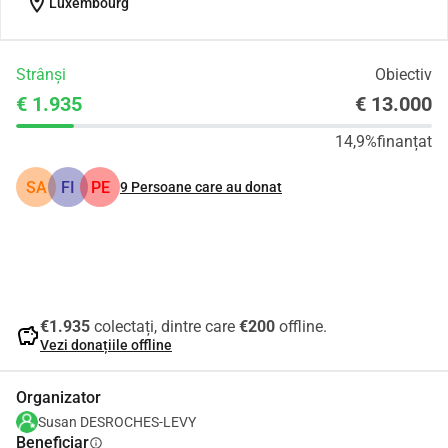
location_on
Luxembourg
Strânși
Obiectiv
€ 1.935
€ 13.000
14,9%
finanțat
SA
FI
PE
9
Persoane care au donat
Distribuie
Donează
€1.935
colectați, dintre care
€200
offline.
savings
Vezi donațiile offline
Organizator
Susan DESROCHES-LEVY
Beneficiar
info