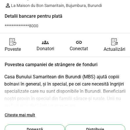
La Maison du Bon Samaritain, Bujumbura, Burundi
Detalii bancare pentru plată
**************8000
groups
link
Donatori
Conectat
Poveste
Actualizări
Povestea campaniei de strângere de fonduri
Casa Bunului Samaritean din Burundi (MBS) ajută copiii 
bolnavi în general, și în special, pe cei care necesită îngrijiri 
specializate care nu sunt disponibile în Burundi. Beneficiarii 
noștri provin în special din familii sărace și rurale. Unii nu 
au fost niciodată într-un oraș mare.
Se întâmplă ca un medic generalist din mediul rural să 
Citeste mai mult
trimită un copil la Bujumbura, capitala, pentru a consulta 
un medic specialist (pediatru, chirurg, cardiolog, 
Donează
Distribuie