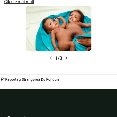
Citeste mai mult
chevron_left
chevron_right
1/3
flag
Raportați Strângerea De Fonduri