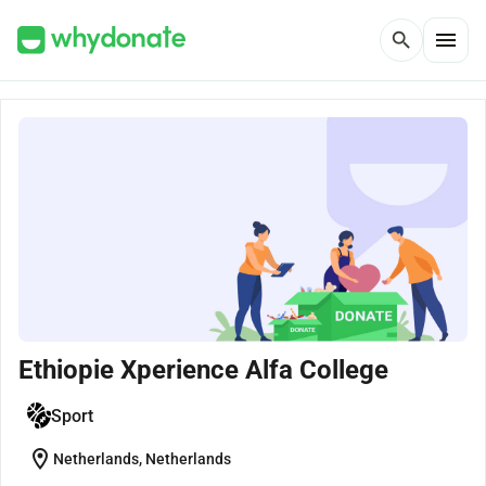
menu
search
Ethiopie Xperience Alfa College
Sport
location_on
Netherlands, Netherlands