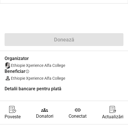
Distribuie
Donează
Organizator
Ethiopie Xperience Alfa College
Beneficiar
info
Ethiopie Xperience Alfa College
Detalii bancare pentru plată
groups
link
Donatori
Conectat
Poveste
Actualizări