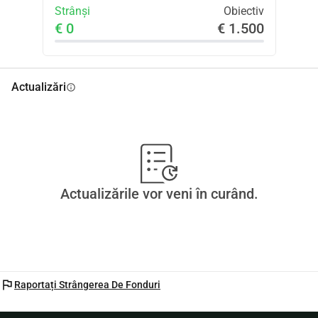
Strânși
Obiectiv
€ 0
€ 1.500
Actualizări
info
Actualizările vor veni în curând.
flag
Raportați Strângerea De Fonduri