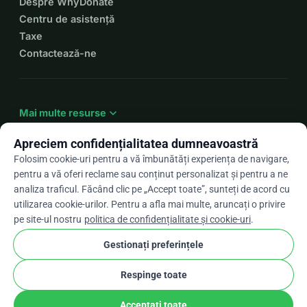
Despre WhyDonate
Centru de asistență
Taxe
Contactează-ne
expand_more
Mai multe resurse
Apreciem confidențialitatea dumneavoastră
Folosim cookie-uri pentru a vă îmbunătăți experiența de navigare,
pentru a vă oferi reclame sau conținut personalizat și pentru a ne
arrow_drop_down
Ro
analiza traficul. Făcând clic pe „Accept toate”, sunteți de acord cu
utilizarea cookie-urilor. Pentru a afla mai multe, aruncați o privire
★★★★★
4,9 / 5 pe baza a peste 500 de recenzii
pe site-ul nostru
politica de confidențialitate și cookie-uri
.
Gestionați preferințele
© 2012–2026
WhyDonate
Confidențialitate și cookie-uri
Respinge toate
cookie
Termeni și condiții
Setările pentru cookie-uri
stripe
Făcut în Europa
★
Partener Verificat
check
Acceptați toate