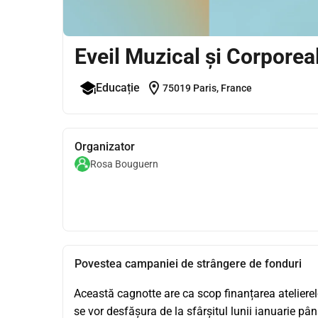
Eveil Muzical și Corporea
location_on
Educație
75019 Paris, France
Organizator
Rosa Bouguern
Povestea campaniei de strângere de fonduri
Această cagnotte are ca scop finanțarea atelierelo
se vor desfășura de la sfârșitul lunii ianuarie pân