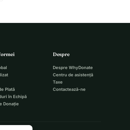
tformei
Despre
bal
Despre WhyDonate
izat
Centru de asistență
Taxe
de Plată
Contactează-ne
uri în Echipă
e Donație