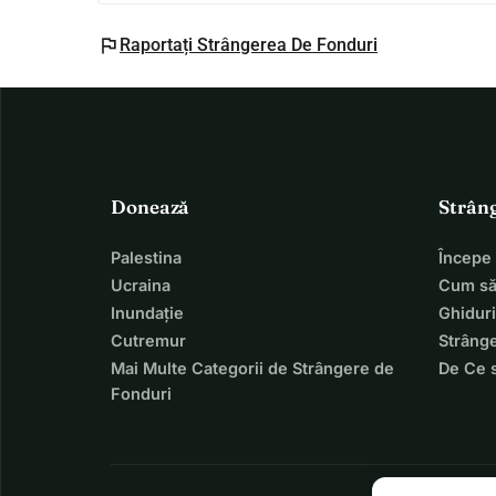
flag
Raportați Strângerea De Fonduri
Donează
Strân
Palestina
Începe
Ucraina
Cum să
Inundație
Ghiduri
Cutremur
Strânge
Mai Multe Categorii de Strângere de
De Ce 
Fonduri