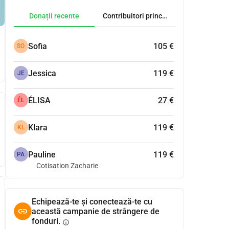
Donații recente
Contribuitori principali
Sofia
105 €
SO
Jessica
119 €
JE
ÉLISA
27 €
ÉL
Klara
119 €
KL
Pauline
119 €
PA
Cotisation Zacharie
Echipează-te și conectează-te cu
această campanie de strângere de
fonduri.
info