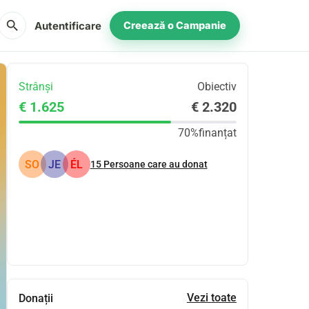
search
Autentificare
Creează o Campanie
Strânși
Obiectiv
€ 1.625
€ 2.320
70%
finanțat
SO
JE
ÉL
15
Persoane care au donat
Distribuie
Donează
Vezi toate
Donații