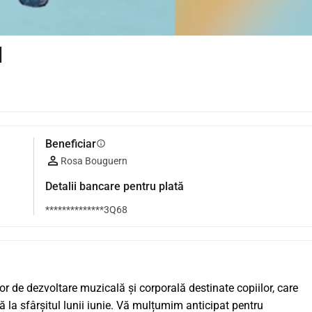
l
Beneficiar
info
Rosa Bouguern
Detalii bancare pentru plată
**************3Q68
r de dezvoltare muzicală și corporală destinate copiilor, care 
ă la sfârșitul lunii iunie. Vă mulțumim anticipat pentru 