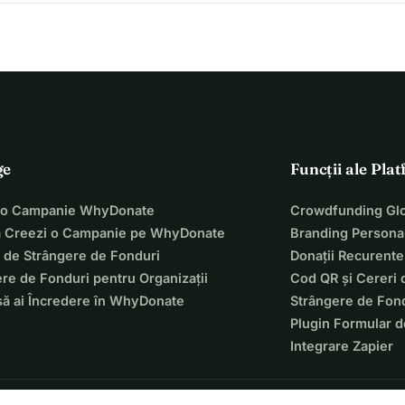
ge
Funcții ale Pla
 o Campanie WhyDonate
Crowdfunding Glo
 Creezi o Campanie pe WhyDonate
Branding Personal
 de Strângere de Fonduri
Donații Recurente
re de Fonduri pentru Organizații
Cod QR și Cereri 
să ai Încredere în WhyDonate
Strângere de Fond
Plugin Formular d
Integrare Zapier