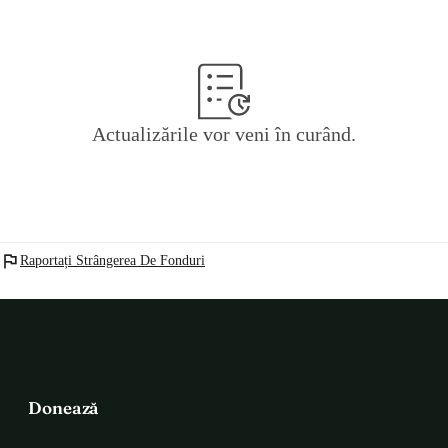
Actualizările vor veni în curând.
flag
Raportați Strângerea De Fonduri
Donează