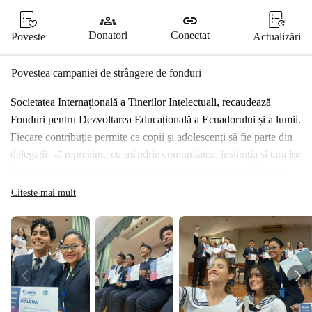
groups
link
Donatori
Conectat
Poveste
Actualizări
Povestea campaniei de strângere de fonduri
Societatea Internațională a Tinerilor Intelectuali, recaudează 
Fonduri pentru Dezvoltarea Educațională a Ecuadorului și a lumii.
Fiecare contribuție permite ca copii și adolescenți să fie parte din 
delegații, să reprezinte cu mândrie comunitatea, instituția și țara lor 
în spații educaționale, academice și de leadership unde, în mod 
normal, nu ar avea acces.
Citeste mai mult
Cu acest fond facem posibil ca:
• 
Un student să călătorească pentru prima dată pentru a 
participa la o misiune educațională.
• 
O adolescentă să își exprime opinia într-o delegație și să 
descopere că părerea ei contează.