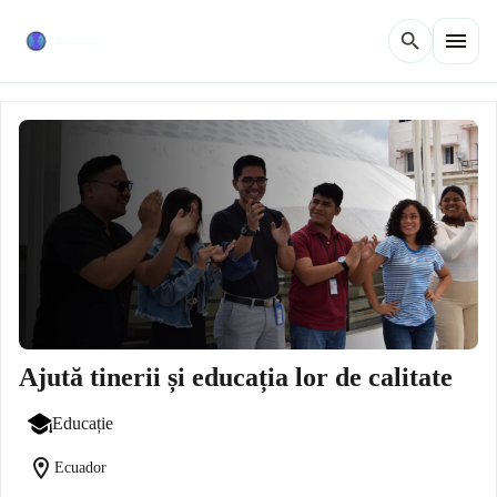
menu
search
Ajută tinerii și educația lor de calitate
Educație
location_on
Ecuador