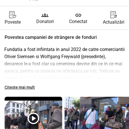
groups
link
Donatori
Conectat
Poveste
Actualizări
Povestea campaniei de strângere de fonduri
Fundatia a fost infiintata in anul 2022 de catre comerciantii 
Oliver Siemsen si Wolfgang Freywald (presedinte), 
deoarece le-a fost clar ca omenirea devine din ce in ce mai 
saraca, pentru ca saracia ne afecteaza pe toti, "trebuie sa 
facem ceva!". Fundatia Fides humanitas (*1) are un scop 
crestin umanitar, "de a ameliora suferintele oamenilor!". 
Citeste mai mult
Fondatorii au ales calea unei fundatii mici, fara 
personalitate juridica. 
Oliver Siemsen, fondator: "Este important pentru mine sa 
fac ceva bun pentru oameni, deoarece nu numai financiar 
play_circle
am primit multe daruri de la DUMNEZEU, ci si in general, si 
as vrea sa dau ceva inapoi".