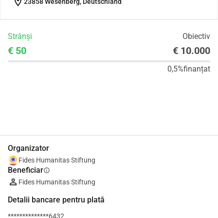
location_on
23858 Wesenberg, Deutschland
Strânși
Obiectiv
€ 50
€ 10.000
0,5%
finanțat
Distribuie
Donează
Organizator
Fides Humanitas Stiftung
Beneficiar
info
Fides Humanitas Stiftung
Detalii bancare pentru plată
**************6432