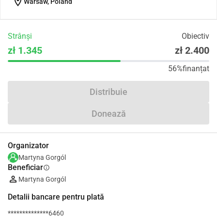
location_on
Warsaw, Poland
Strânși
Obiectiv
zł 1.345
zł 2.400
56%
finanțat
Distribuie
Donează
Organizator
Martyna Gorgól
Beneficiar
info
Martyna Gorgól
Detalii bancare pentru plată
**************6460