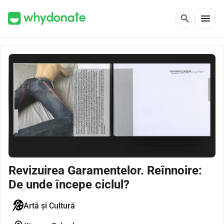
menu
search
Revizuirea Garamentelor. Reînnoire:
De unde începe ciclul?
Artă și Cultură