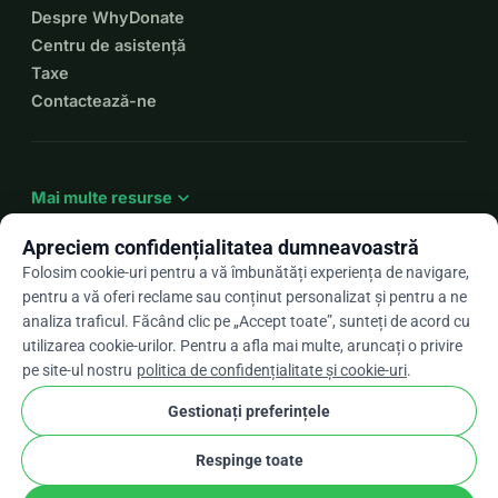
Despre WhyDonate
Centru de asistență
Taxe
Contactează-ne
expand_more
Mai multe resurse
Apreciem confidențialitatea dumneavoastră
Folosim cookie-uri pentru a vă îmbunătăți experiența de navigare,
pentru a vă oferi reclame sau conținut personalizat și pentru a ne
arrow_drop_down
Ro
analiza traficul. Făcând clic pe „Accept toate”, sunteți de acord cu
utilizarea cookie-urilor. Pentru a afla mai multe, aruncați o privire
★★★★★
4,9 / 5 pe baza a peste 500 de recenzii
pe site-ul nostru
politica de confidențialitate și cookie-uri
.
Gestionați preferințele
© 2012–2026
WhyDonate
Confidențialitate și cookie-uri
Respinge toate
cookie
Termeni și condiții
Setările pentru cookie-uri