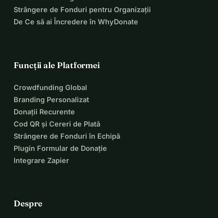
Strângere de Fonduri pentru Organizații
Fotografie de 
Łukasz Biernat
, cu: 
Weronika Ukleja, 
De Ce să ai Încredere în WhyDonate
Marysia Duda & Martyna Gorgól
Mulțumiri speciale contributorilor noștri:
@skuter666
@marysia.duda
@uklejaweronika
Funcții ale Platformei
@ewacecyliaa
@janek_lewczuk
@soniakieryluk
Crowdfunding Global
@anetagórkier 
@openroad111
@out_bloody_rageous
Branding Personalizat
@nastazja.kus
@margorgol
@julia_warsawmule
Donații Recurente
Lasă ciclul să înceapă. 
Cod QR și Cereri de Plată
Strângere de Fonduri în Echipă
Plugin Formular de Donație
Integrare Zapier
Despre