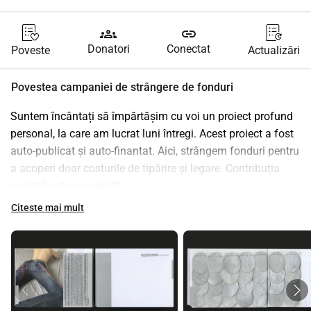
groups
link
Donatori
Conectat
Poveste
Actualizări
Povestea campaniei de strângere de fonduri
Suntem încântați să împărtășim cu voi un proiect profund 
personal, la care am lucrat luni întregi. Acest proiect a fost 
auto-publicat și auto-finantat. Aici, strângem fonduri pentru 
a acoperi doar costurile de tipărire și legare. Contribuția 
noastră este non-profit.
Pre-comandă acum pentru 50 PLN 
Citeste mai mult
Preț de lansare: 65 PLN
pentru a cumpăra, pur și simplu contribuiți la strângerea de 
fonduri și trimiteți un mesaj lui 
@garaments
 pentru detalii 
suplimentare