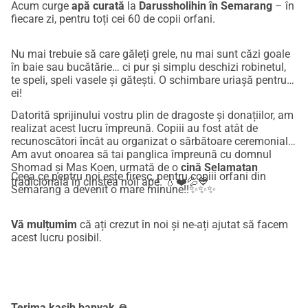
Acum curge
apă curată
la
Darussholihin în Semarang
– în
fiecare zi, pentru toți cei 60 de copii orfani.
Nu mai trebuie să care găleți grele, nu mai sunt căzi goale
în baie sau bucătărie… ci pur și simplu deschizi robinetul,
te speli, speli vasele și gătești. O schimbare uriașă pentru
ei!
Datorită sprijinului vostru plin de dragoste și donațiilor, am
realizat acest lucru împreună. Copiii au fost atât de
recunoscători încât au organizat o sărbătoare ceremonială.
Am avut onoarea să tai panglica împreună cu domnul
Shomad și Mas Koen, urmată de o
cină Selamatan
Ceea ce pentru noi este firesc, pentru copiii orfani din
tradicională în cinstea noii ape. 💧❤️💦💙
Semarang a devenit o mare minune!!✨️✨️✨️
Vă mulțumim
că ați crezut în noi și ne-ați ajutat să facem
acest lucru posibil.
Terima kasih banyak 🙏