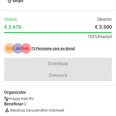
location_on
België
Strânși
Obiectiv
€ 3.675
€ 3.500
105%
finanțat
AN
JA
HA
75
Persoane care au donat
Distribuie
Donează
Organizator
Happy Kidz BV
Beneficiar
info
Weeshuis Darussholihin Indonesië