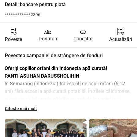
Detalii bancare pentru plată
**************2396
groups
link
Donatori
Conectat
Poveste
Actualizări
Povestea campaniei de strângere de fonduri
Oferiți copiilor orfani din Indonezia apă curată!
PANTI ASUHAN DARUSSHOLIHIN
În 
Semarang
 (Indonezia) trăiesc 60 de copii orfani (6 12 
ani) fără acces la apă curată potabilă. În zilele călduroase, 
ei trebuie să 
își umple gălețile cu apă de la vecini
 încă 
înainte de a merge la școală pentru a se spăla, a bea sau a 
Citeste mai mult
găti.
Vrem să facem ceva în privința aceasta! Dorim să 
construim un 
puț natural adânc
 (de peste 6 metri) și un 