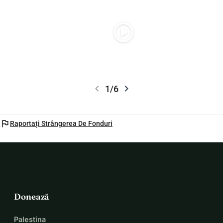
play_circle
chevron_left
chevron_right
1/6
flag
Raportați Strângerea De Fonduri
Donează
Palestina