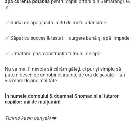
apă curentă potabilă
pentru copiii orfani din Semarang! 🙏
💧
✅ Sursă de apă găsită la 30 de metri adâncime
✅ Săpat cu succes & testat – curgere bună și apă limpede
✅ Următorul pas: construcția turnului de apă!
Nu va mai fi nevoie să cărăm găleți, ci pur și simplu să
putem deschide un robinet înainte de ora de școală – un
vis mare devine realitate.
În numele domnului & doamnei Shomad și al tuturor
copiilor: mii de mulțumiri!
Terima kasih banyak!
❤️