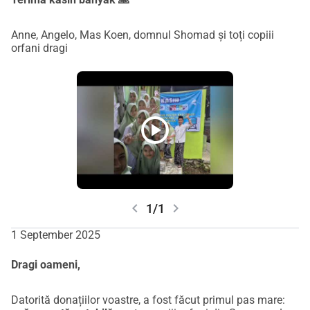
Anne, Angelo, Mas Koen, domnul Shomad și toți copiii
orfani dragi
play_circle
chevron_left
chevron_right
1/1
1 September 2025
Dragi oameni,
Datorită donațiilor voastre, a fost făcut primul pas mare: