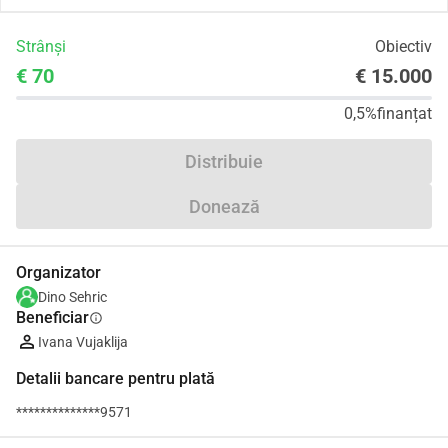
Strânși
Obiectiv
€ 70
€ 15.000
0,5%
finanțat
Distribuie
Donează
Organizator
Dino Sehric
Beneficiar
info
Ivana Vujaklija
Detalii bancare pentru plată
**************9571