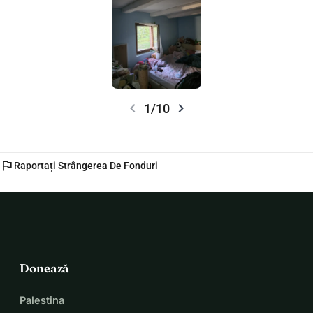
chevron_left
chevron_right
1/10
flag
Raportați Strângerea De Fonduri
Donează
Palestina