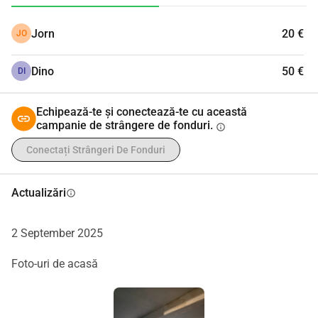
Jorn
20 €
JO
Dino
50 €
DI
Echipează-te și conectează-te cu această
campanie de strângere de fonduri.
info
Conectați Strângeri De Fonduri
Actualizări
info
2 September 2025
Foto-uri de acasă