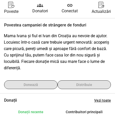
groups
link
Donatori
Conectat
Poveste
Actualizări
Povestea campaniei de strângere de fonduri
Mama Ivana și fiul ei Ivan din Croația au nevoie de ajutor. 
Locuiesc într-o casă care trebuie urgent renovată: acoperiș 
care picură, pereți umedi și aproape fără confort de bază. 
Cu sprijinul tău, putem face casa lor din nou sigură și 
locuibilă. Fiecare donație mică sau mare face o lume de 
diferență.
Donează
Distribuie
Donații
Vezi toate
Donații recente
Contribuitori principali