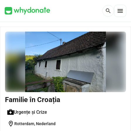
menu
search
Familie în Croația
Urgențe și Crize
location_on
Rotterdam, Nederland