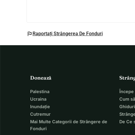
flag
Raportați Strângerea De Fonduri
Donează
Strân
Palestina
Începe
Ucraina
Cum să
Inundație
Ghiduri
Cutremur
Strânge
Mai Multe Categorii de Strângere de
De Ce 
Fonduri