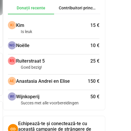
Donații recente
Contribuitori principali
Kim
15 €
KI
Is leuk
Noëlle
10 €
NO
Ruiterstraat 5
25 €
R5
Goed bezig!
Anastasia Andrei en Elise
150 €
AE
Wijnkoperij
50 €
WI
Succes met alle voorbereidingen
Echipează-te și conectează-te cu
această campanie de strângere de