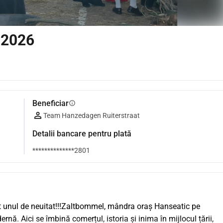
 2026
Beneficiar
info
Team Hanzedagen Ruiterstraat
Detalii bancare pentru plată
**************2801
t unul de neuitat!!!Zaltbommel, mândra oraș Hanseatic pe 
ă. Aici se îmbină comerțul, istoria și inima în mijlocul țării, 