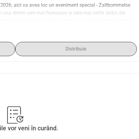
e 2026, aici va avea loc un eveniment special - Zaltbommelse 
una dintre cele mai frumoase și cele mai vechi străzi ale 
fel încât să fie plăcut atât pentru tineri, cât și pentru vârstnici 
e la activități medievale, să răsfoiască prin tarabele cu 
ăuturi delicioase.Facem acest lucru cu plăcere pentru toți 
t eveniment special un weekend de neuitat pentru toată lumea, 
Distribuie
 o donație (mică) ne poți ajuta să ne asigurăm că Ruiterstraat 
ivități interesante de văzut și experimentat.Toți banii care 
ne.Îți mulțumim din suflet și te dorim distracție plăcută în 
ile vor veni în curând.