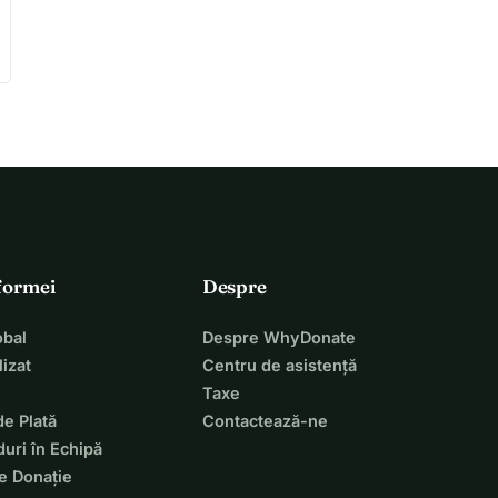
tformei
Despre
bal
Despre WhyDonate
izat
Centru de asistență
Taxe
de Plată
Contactează-ne
uri în Echipă
e Donație