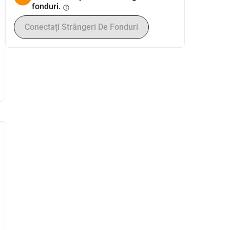
fonduri.
info
Conectați Strângeri De Fonduri