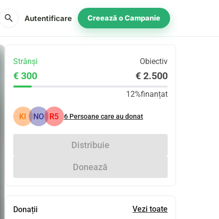
search
Autentificare
Creează o Campanie
Strânși
Obiectiv
€ 300
€ 2.500
12%
finanțat
KI
NO
R5
6
Persoane care au donat
Distribuie
Donează
Vezi toate
Donații