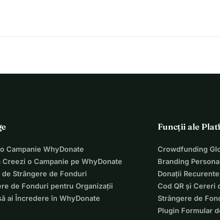
ge
Funcții ale Pla
 o Campanie WhyDonate
Crowdfunding Glo
 Creezi o Campanie pe WhyDonate
Branding Personal
 de Strângere de Fonduri
Donații Recurente
re de Fonduri pentru Organizații
Cod QR și Cereri 
să ai Încredere în WhyDonate
Strângere de Fond
Plugin Formular d