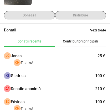
Donează
Distribuie
Donații
Vezi toate
Donații recente
Contribuitori principali
Jonas
25 €
JO
Thanks!
CH
Giedrius
100 €
GI
Donatie anonimă
210 €
DA
Edvinas
100 €
ED
Thanks!
CH