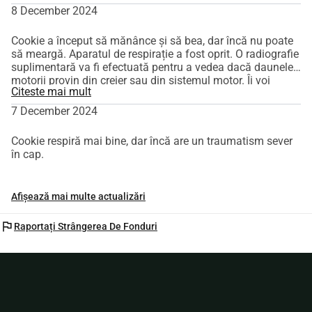
8 December 2024
Cookie a început să mănânce și să bea, dar încă nu poate
să meargă. Aparatul de respirație a fost oprit. O radiografie
suplimentară va fi efectuată pentru a vedea dacă daunele
motorii provin din creier sau din sistemul motor. Îi voi
Citeste mai mult
aduce mâine o bucată de material pentru a simți un miros
familiar.
7 December 2024
Cookie respiră mai bine, dar încă are un traumatism sever
în cap.
Afișează mai multe actualizări
flag
Raportați Strângerea De Fonduri