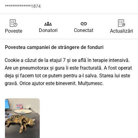
**************1874
groups
link
Donatori
Conectat
Poveste
Actualizări
Povestea campaniei de strângere de fonduri
Cookie a căzut de la etajul 7 și se află în terapie intensivă. 
Are un pneumotorax și gura îi este fracturată. A fost operat 
deja și facem tot ce putem pentru a-l salva. Starea lui este 
gravă. Orice ajutor este binevenit. Mulțumesc.