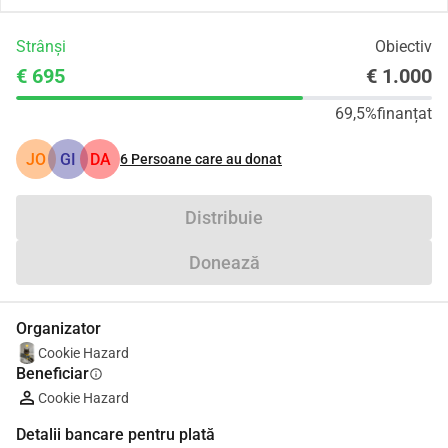
Strânși
Obiectiv
€ 695
€ 1.000
69,5%
finanțat
JO
GI
DA
6
Persoane care au donat
Distribuie
Donează
Organizator
Cookie Hazard
Beneficiar
info
Cookie Hazard
Detalii bancare pentru plată