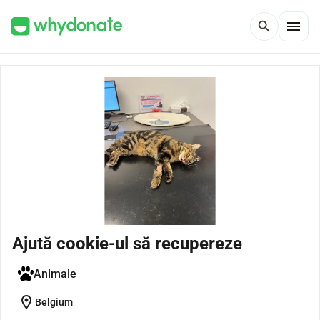
menu
search
Ajută cookie-ul să recupereze
Animale
location_on
Belgium