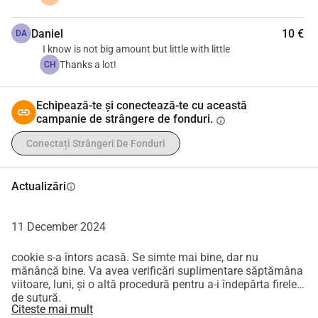
Daniel
10 €
DA
I know is not big amount but little with little
Thanks a lot!
CH
Echipează-te și conectează-te cu această
campanie de strângere de fonduri.
info
Conectați Strângeri De Fonduri
Actualizări
info
11 December 2024
cookie s-a întors acasă. Se simte mai bine, dar nu
mănâncă bine. Va avea verificări suplimentare săptămâna
viitoare, luni, și o altă procedură pentru a-i îndepărta firele
de sutură.
Citeste mai mult