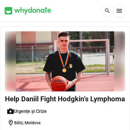
menu
search
Help Daniil Fight Hodgkin’s Lymphoma
Urgențe și Crize
location_on
Bălți, Moldova