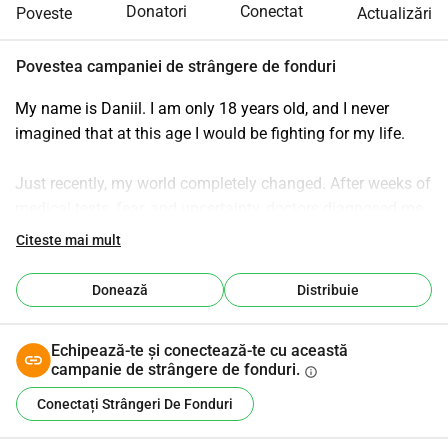
Donatori
Conectat
Poveste
Actualizări
Povestea campaniei de strângere de fonduri
My name is Daniil. I am only 18 years old, and I never 
imagined that at this age I would be fighting for my life.
Just recently, my world completely changed. After weeks of 
medical tests, fear, and uncertainty, doctors diagnosed me 
with Hodgkin’s lymphoma — cancer of the lymphatic 
Citeste mai mult
system. Hearing this diagnosis was one of the most 
terrifying moments of my life. One day I was thinking about 
Donează
Distribuie
my future, my dreams, sports, friends, and plans… and the 
next day I was thinking about chemotherapy and survival.
Echipează-te și conectează-te cu această
campanie de strângere de fonduri.
info
I am now facing a long and very difficult treatment. Doctors 
Conectați Strângeri De Fonduri
are giving me hope and say that this cancer can be treated, 
but the road is physically, emotionally, and financially 