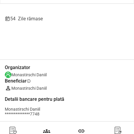
54
Zile rămase
Distribuie
Donează
Organizator
Monastirschi Daniil
Beneficiar
info
Monastirschi Daniil
Detalii bancare pentru plată
Monastirschi Daniil
**************7748
groups
link