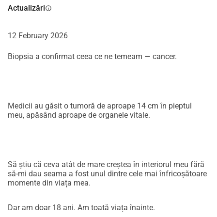
exhausting. Chemotherapy, medications, hospital stays, 
Actualizări
info
and constant medical monitoring require resources far 
beyond what my family and I can afford alone.
12 February 2026
I am a young person who loves life. I have always been 
Biopsia a confirmat ceea ce ne temeam — cancer.
active, passionate about sports, and full of goals. I still 
have so many dreams I want to achieve. I want to live, to 
build my future, to support my family one day, and to 
experience all the things life has ahead. Right now, my 
Medicii au găsit o tumoră de aproape 14 cm în pieptul
biggest dream is simply to recover and have the chance to 
meu, apăsând aproape de organele vitale.
live a normal life again.
This fundraiser is my way of asking for help during the 
hardest moment of my life. Your support will go directly 
Să știu că ceva atât de mare creștea în interiorul meu fără
să-mi dau seama a fost unul dintre cele mai înfricoșătoare
toward my treatment, medical care, medications, and 
momente din viața mea.
recovery expenses. Every donation, no matter how small, 
gives me strength, hope, and another step toward beating 
Dar am doar 18 ani. Am toată viața înainte.
this disease.