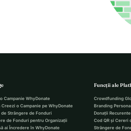
ge
Funcții ale Pla
 o Campanie WhyDonate
Crowdfunding Glo
 Creezi o Campanie pe WhyDonate
Branding Personal
 de Strângere de Fonduri
Donații Recurente
re de Fonduri pentru Organizații
Cod QR și Cereri 
să ai Încredere în WhyDonate
Strângere de Fond