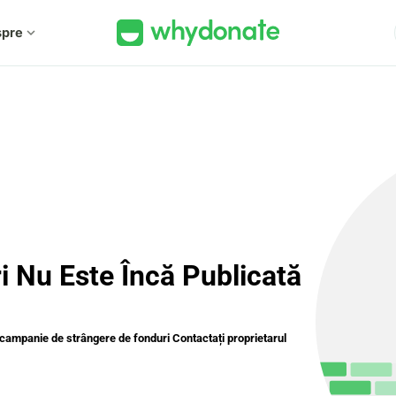
spre
expand_more
 Nu Este Încă Publicată
ă campanie de strângere de fonduri Contactați proprietarul