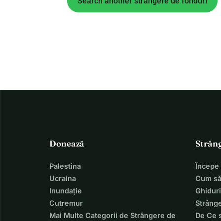
Search another strângere de fonduri
Donează
Strân
Palestina
Începe
Ucraina
Cum să
Inundație
Ghiduri
Cutremur
Strânge
Mai Multe Categorii de Strângere de
De Ce 