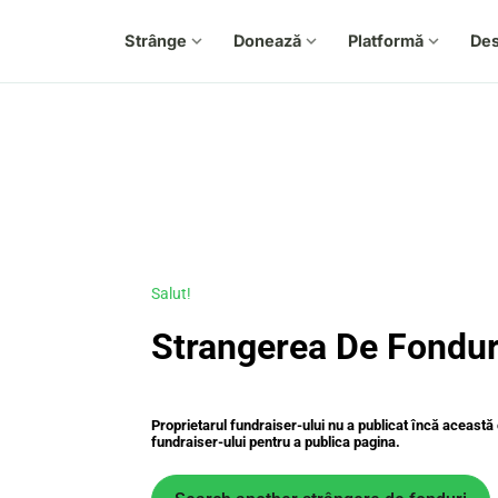
Strânge
expand_more
Donează
expand_more
Platformă
expand_more
De
Salut!
Strangerea De Fonduri
Proprietarul fundraiser-ului nu a publicat încă aceast
fundraiser-ului pentru a publica pagina.