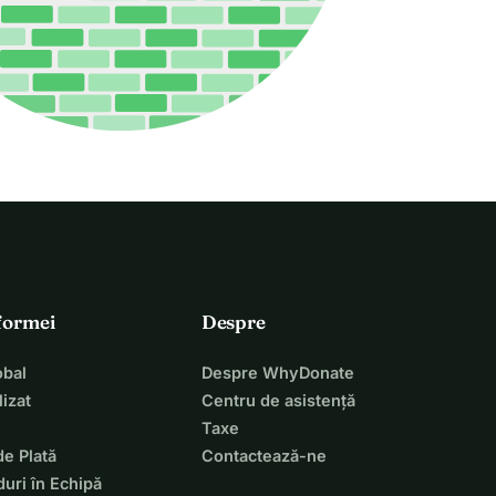
tformei
Despre
bal
Despre WhyDonate
izat
Centru de asistență
Taxe
de Plată
Contactează-ne
uri în Echipă