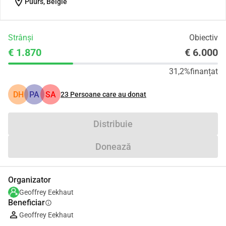
location_on
Puurs, België
Strânși
Obiectiv
€ 1.870
€ 6.000
31,2%
finanțat
DH
PA
SA
23
Persoane care au donat
Distribuie
Donează
Organizator
Geoffrey Eekhaut
Beneficiar
info
Geoffrey Eekhaut