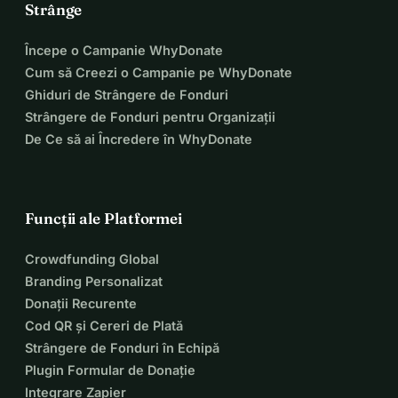
stimulation-bij-tourette/
Strânge
Stimularea cerebrală profundă pentru tulburările de 
mișcare
Începe o Campanie WhyDonate
Tehnici și rezultate ale DBS
Cum să Creezi o Campanie pe WhyDonate
Fă o donație
Ghiduri de Strângere de Fonduri
Strângere de Fonduri pentru Organizații
Ajută-mă să-mi recuperez viața. Donația ta înseamnă mai 
De Ce să ai Încredere în WhyDonate
mult decât poți imagina.
Dacă vrei să mai donezi, o poți face la următorul număr de 
Funcții ale Platformei
cont:
BE83733079422115
Crowdfunding Global
Branding Personalizat
Donații Recurente
Cod QR și Cereri de Plată
Strângere de Fonduri în Echipă
Plugin Formular de Donație
Integrare Zapier