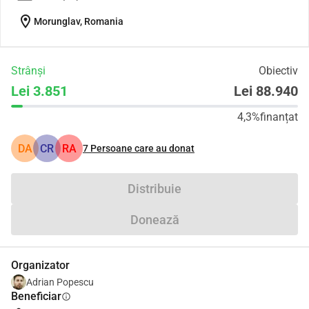
location_on
Morunglav, Romania
Strânși
Obiectiv
Lei 3.851
Lei 88.940
4,3%
finanțat
DA
CR
RA
7
Persoane care au donat
Distribuie
Donează
Organizator
Adrian Popescu
Beneficiar
info