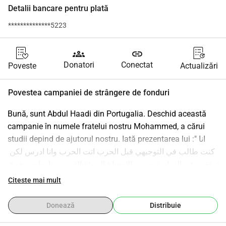
Detalii bancare pentru plată
**************5223
groups
link
Donatori
Conectat
Poveste
Actualizări
Povestea campaniei de strângere de fonduri
Bună, sunt Abdul Haadi din Portugalia. Deschid această 
campanie în numele fratelui nostru Mohammed, a cărui 
studii depind de ajutorul nostru. Iată prezentarea lui :"انا 
كنت طالب في التوجيهي قبل الحرب اتت الحرب وانا ادرس لكن 
توقفت عن الدراسة بسبب الاوضاع السيئة التي مررنا بها من جوع 
وقصف وفي 11/10/2025 لقد حاصرنا جيش الاحتلال في بيت 
Citeste mai mult
حانون وقاموا باسر والدي ظلما كما يفعلون وهنا توقفت الحياة 
لدي وكنت بكل صعوبة ادلب الطعام بالذهاب للمساعدات التي 
Donează
Distribuie
كانت تحدث مجازر هناك ولكن الحمد لله والدي خرج في الصفقة 