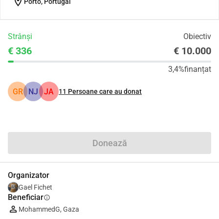
location_on
Porto, Portugal
Strânși
Obiectiv
€ 336
€ 10.000
3,4%
finanțat
GR
NJ
JA
11
Persoane care au donat
Distribuie
Donează
Organizator
Gael Fichet
Beneficiar
info
MohammedG, Gaza