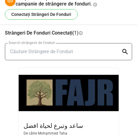
campanie de strângere de fonduri.
info
Conectați Strângeri De Fonduri
Strângeri De Fonduri Conectați
(1)
info
Search strângere de fonduri
ساعد وتبرع لحياة افضل
De către
Mohammed Taha