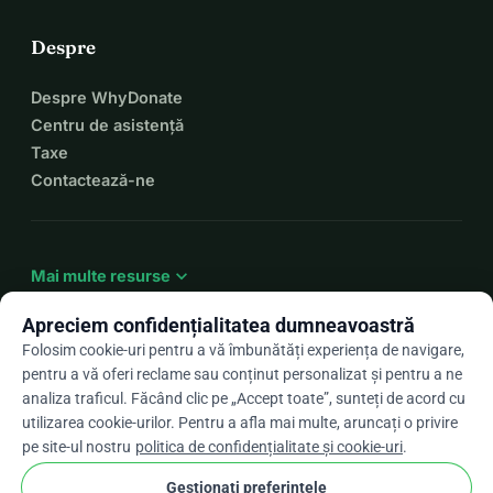
Despre
Despre WhyDonate
Centru de asistență
Taxe
Contactează-ne
expand_more
Mai multe resurse
Apreciem confidențialitatea dumneavoastră
Folosim cookie-uri pentru a vă îmbunătăți experiența de navigare,
pentru a vă oferi reclame sau conținut personalizat și pentru a ne
arrow_drop_down
Ro
analiza traficul. Făcând clic pe „Accept toate”, sunteți de acord cu
utilizarea cookie-urilor. Pentru a afla mai multe, aruncați o privire
★★★★★
4,9 / 5 pe baza a peste 500 de recenzii
pe site-ul nostru
politica de confidențialitate și cookie-uri
.
Gestionați preferințele