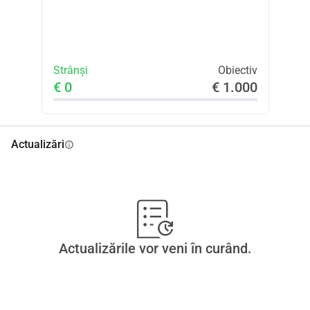
Strânși
Obiectiv
€ 0
€ 1.000
Actualizări
info
Actualizările vor veni în curând.