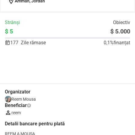
location_on
Amman, Jordan
Strânși
Obiectiv
$ 5
$ 5.000
177
Zile rămase
0,1%
finanțat
Distribuie
Donează
Organizator
‪Reem Mousa‬‏
Beneficiar
info
reem
Detalii bancare pentru plată
REEM A MOUSA