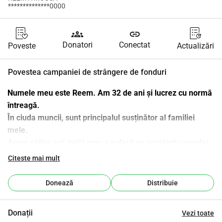
**************0000
groups
link
Donatori
Conectat
Poveste
Actualizări
Povestea campaniei de strângere de fonduri
Numele meu este Reem. Am 32 de ani și lucrez cu normă 
întreagă.
În ciuda muncii, sunt principalul susținător al familiei 
mele.
Acum câțiva ani, tatăl meu a suferit un accident vascular 
cerebral care l-a lăsat incapabil să lucreze. De atunci, 
Citeste mai mult
responsabilitatea de a susține familia și pe frații mei mai 
mici a căzut asupra mea. Fac asta cu dragoste, dar nu 
Donează
Distribuie
este ușor.
Una dintre cele mai mari provocări zilnice este că familia 
Donații
Vezi toate
noastră nu deține deloc o mașină nici măcar tatăl meu.