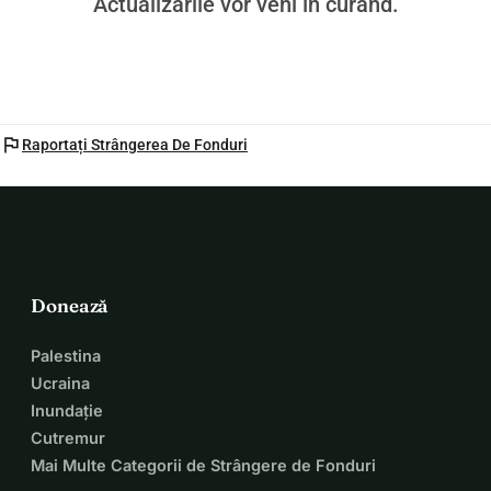
Actualizările vor veni în curând.
ne ține în rugăciunile tale înseamnă la fel de mult.
Îți mulțumesc că ai luat timpul să îmi citești povestea 🤍
flag
Raportați Strângerea De Fonduri
Donează
Palestina
Ucraina
Inundație
Cutremur
Mai Multe Categorii de Strângere de Fonduri