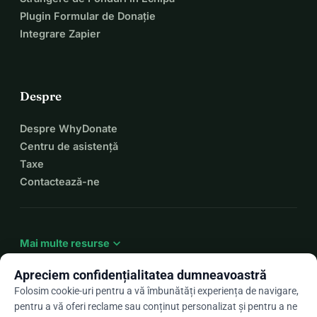
Plugin Formular de Donație
Integrare Zapier
Despre
Despre WhyDonate
Centru de asistență
Taxe
Contactează-ne
expand_more
Mai multe resurse
Apreciem confidențialitatea dumneavoastră
Folosim cookie-uri pentru a vă îmbunătăți experiența de navigare,
pentru a vă oferi reclame sau conținut personalizat și pentru a ne