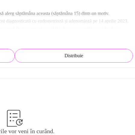
 alerg săptămâna aceasta (săptămâna 15) dintr-un motiv.
ost diagnosticată cu endometrioză și adenomioză pe 14 aprilie 2023.
eroasă în care țesutul sensibil la hormoni se găsește și în afara 
osibile din abdomen și poate provoca o reacție inflamatorie, ceea ce 
ate ajunge în stratul muscular al uterului, ceea ce se numește 
Distribuie
 fiecare femeie. Cele mai frecvente plângeri sunt:
rmonală și intervențiile chirurgicale; în plus, s-au realizat și multe 
ra, cu rezultate pozitive.
 ea se confruntă cu costurile ridicate ale medicinei alternative, cum 
ile vor veni în curând.