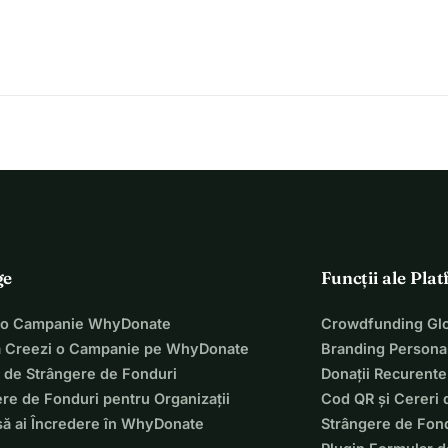
multe persoane pot ajuta la strângerea de fonduri pentru a crește 
anii către fundația de endometrioză și vom putea folosi acești bani 
adenomioză. 
C De Bataaf în Zwanenburg.
ntru a strânge bani.
i-ar plăcea să fii voluntar în acea zi pentru a ajuta la organizarea 
 activitățile din 8 septembrie.
ge
Funcții ale Pla
 o Campanie WhyDonate
Crowdfunding Glo
 Creezi o Campanie pe WhyDonate
Branding Personal
 de Strângere de Fonduri
Donații Recurente
re de Fonduri pentru Organizații
Cod QR și Cereri 
să ai Încredere în WhyDonate
Strângere de Fond