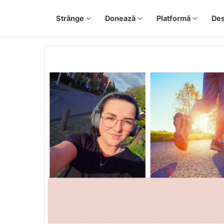
Strânge
expand_more
Donează
expand_more
Platformă
expand_more
De