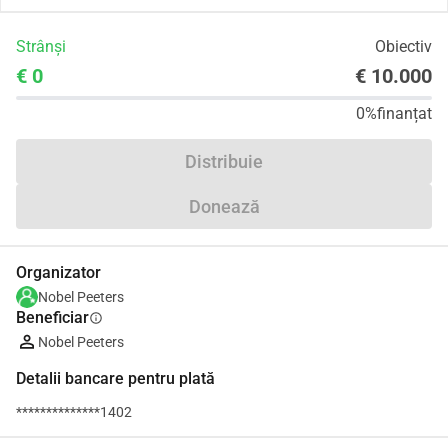
Strânși
Obiectiv
€ 0
€ 10.000
0%
finanțat
Distribuie
Donează
Organizator
Nobel Peeters
Beneficiar
info
Nobel Peeters
Detalii bancare pentru plată
**************1402