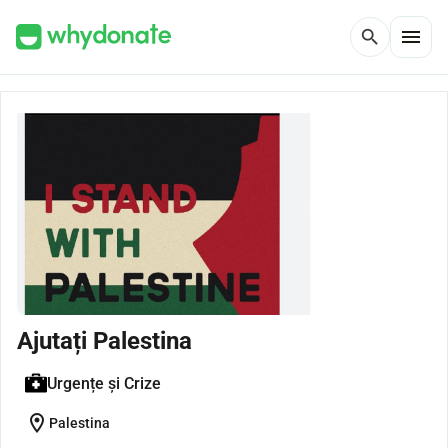
menu
search
Ajutați Palestina
Urgențe și Crize
location_on
Palestina