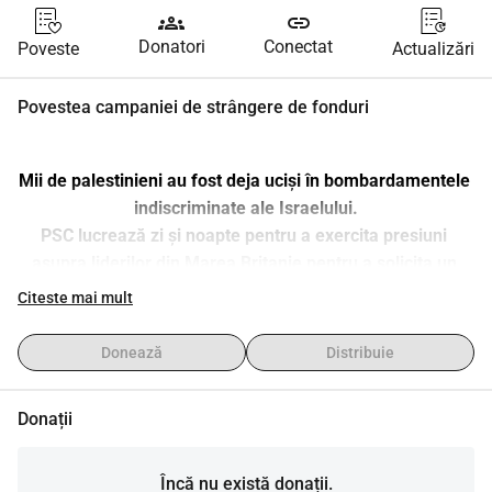
groups
link
Donatori
Conectat
Poveste
Actualizări
Povestea campaniei de strângere de fonduri
Mii de palestinieni au fost deja uciși în bombardamentele 
indiscriminate ale Israelului.
PSC lucrează zi și noapte pentru a exercita presiuni 
asupra liderilor din Marea Britanie pentru a solicita un 
armistițiu permanent. Costurile noastre sunt enorme vă 
Citeste mai mult
rugăm să donați cât puteți pentru a ajuta la finanțarea 
răspunsului nostru continuu, mulțumim.
Donează
Distribuie
Donații
Încă nu există donații.