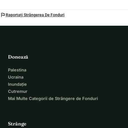
flag
Raportați Strângerea De Fonduri
Donează
Palestina
Ucraina
Inundație
Cutremur
Mai Multe Categorii de Strângere de Fonduri
Strânge