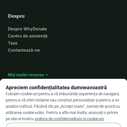
Despre
Despre WhyDonate
Centru de asistență
Taxe
Contactează-ne
expand_more
Mai multe resurse
Apreciem confidențialitatea dumneavoastră
Folosim cookie-uri pentru a vă îmbunătăți experiența de navigare,
pentru a vă oferi reclame sau conținut personalizat și pentru a ne
arrow_drop_down
Ro
analiza traficul. Făcând clic pe „Accept toate”, sunteți de acord cu
utilizarea cookie-urilor. Pentru a afla mai multe, aruncați o privire
★★★★★
4,9 / 5 pe baza a peste 500 de recenzii
pe site-ul nostru
politica de confidențialitate și cookie-uri
.