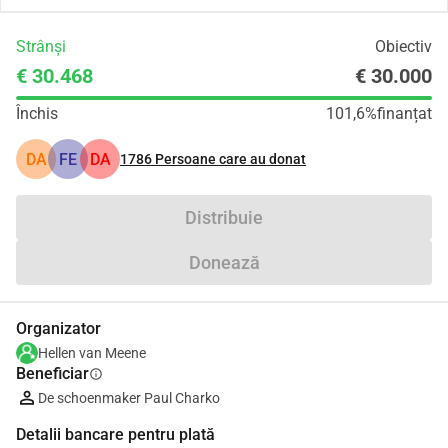
Strânși
Obiectiv
€ 30.468
€ 30.000
Închis
101,6%
finanțat
DA
FE
DA
1786
Persoane care au donat
Distribuie
Donează
Organizator
Hellen van Meene
Beneficiar
info
De schoenmaker Paul Charko
Detalii bancare pentru plată