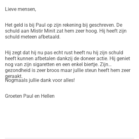
au continuat, în timp ce nu a intrat niciun venit. Contractul 
său expiră pe 20 septembrie 2025, după care va rămâne 
Lieve mensen,
fără venit până la pensie, pe 1 ianuarie 2026. Obținerea 
unei indemnizații este complicată și nu se rezolvă imediat.
Het geld is bij Paul op zijn rekening bij geschreven. De
schuld aan Mistir Minit zat hem zeer hoog. Hij heeft zijn
schuld meteen afbetaald.
Este dureros să vezi că Paul, care a muncit întotdeauna din 
greu, acum, cu durere și boală, își menține magazinul 
Hij zegt dat hij nu pas echt rust heeft nu hij zijn schuld
deschis, în timp ce de fapt ar avea nevoie de odihnă.
heeft kunnen afbetalen dankzij de doneer actie. Hij geniet
nog van zijn sigaretten en een enkel biertje. Zijn
Să-l ajutăm pe Paul. Împreună îi putem oferi spațiul 
gezondheid is zeer broos maar jullie steun heeft hem zeer
geraakt.
financiar de care are atât de multă nevoie pentru a se 
Nogmaals jullie dank voor alles!
recupera și a-și plăti datoria. Tu poți face diferența în viața 
unui om care a fost mereu alături de comunitatea sa. 
Groeten Paul en Hellen
Susține-l pe Paul astăzi și oferă-i liniștea și demnitatea pe 
care le merită, astfel încât să poată intra în pensie cu 
încredere.