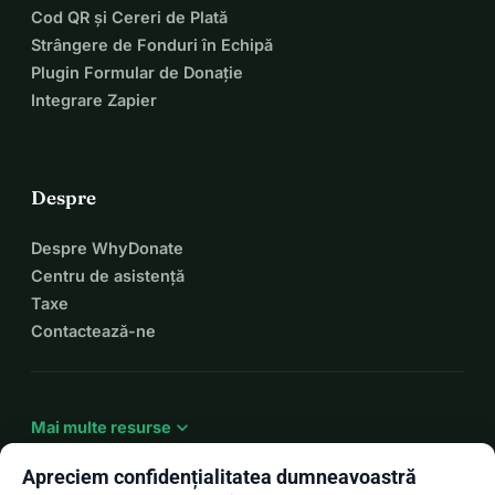
Cod QR și Cereri de Plată
Strângere de Fonduri în Echipă
Plugin Formular de Donație
Integrare Zapier
Despre
Despre WhyDonate
Centru de asistență
Taxe
Contactează-ne
expand_more
Mai multe resurse
Apreciem confidențialitatea dumneavoastră