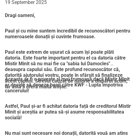
19 September 2025
Dragi oameni,
Paul și cu mine suntem incredibil de recunoscători pentru
numeroasele donații și cuvinte frumoase.
Paul este extrem de ușurat că acum își poate plăti
datoria. Este foarte important pentru el ca datoria către
Mistir Minit să nu mai fie ca "sabia lui Damocles"
deasupra capului său. Este profund recunoscător că,
datorită ajutorului vostru, poate în sfârșit să finalizeze
Aceasta ar fi o poveste și mai frumoasă dacă Mistir Minit
acest capitol. Stresul cauzat de datorie a dispărut acum,
ar decide să doneze banii către KWF - Lupta împotriva
iar asta îi oferă multă liniște.
cancerului!
Astfel, Paul și-ar fi achitat datoria față de creditorul Mistir
Minit și aceștia ar putea să-și asume responsabilitatea
socială!
Nu mai sunt necesare noi donații, datorită vouă am atins