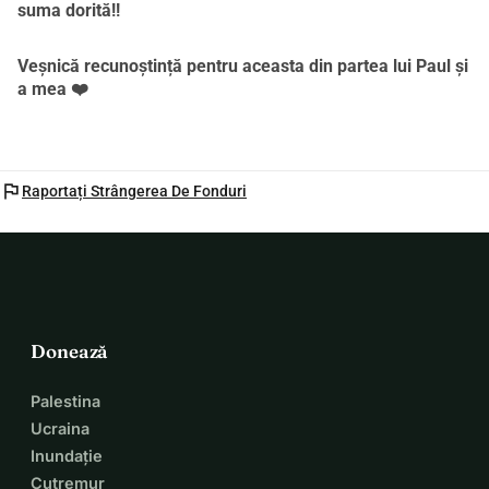
suma dorită!!
Veșnică recunoștință pentru aceasta din partea lui Paul și
a mea ❤️
flag
Raportați Strângerea De Fonduri
Donează
Palestina
Ucraina
Inundație
Cutremur