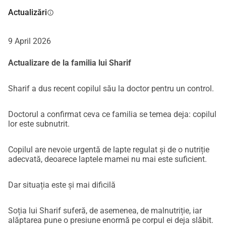
campanie sau sprijin internațional. Am încercat să îndurăm 
Actualizări
info
în tăcere și cu demnitateDar astăzi, nu mai putem 
supraviețui singuri.Cum va ajuta sprijinul 
dumneavoastrăDonația dumneavoastră ne va ajuta 
9 April 2026
direct:Să oferim alimente și lapte pentru bebelușul 
Actualizare de la familia lui Sharif
nostruSă asigurăm tratamente medicale esențialeSă 
sprijinim tatăl nostru vârstnic și bolnavSă acoperim nevoile 
Sharif a dus recent copilul său la doctor pentru un control.
urgente de supraviețuire zilnicăSă lucrăm pentru un 
adăpost mai sigur și stabilitateChiar și cea mai mică 
Doctorul a confirmat ceva ce familia se temea deja: copilul
contribuție face o diferență reală și imediată.Dacă nu puteți 
lor este subnutrit.
dona, simpla distribuire a acestei campanii ar putea ajunge 
la cineva care poate.De ce contează acumSituația din 
Copilul are nevoie urgentă de lapte regulat și de o nutriție
Gaza continuă să se deterioreze. Ajutoarele care intră sunt 
adecvată, deoarece laptele mamei nu mai este suficient.
extrem de limitate. Prețurile au crescut dramatic. Familii ca 
a noastră care nu au primit niciodată ajutor cad prin 
Dar situația este și mai dificilă
crăpături.Nu cerem confort.Cerem supraviețuire.Din 
adâncul inimilor noastre, vă mulțumim că ați citit povestea 
Soția lui Sharif suferă, de asemenea, de malnutriție, iar
noastră.Vă mulțumim că vă pasă.Vă mulțumim că ajutați o 
alăptarea pune o presiune enormă pe corpul ei deja slăbit.