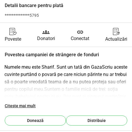
Detalii bancare pentru plată
**************5795
groups
link
Donatori
Conectat
Poveste
Actualizări
Povestea campaniei de strângere de fonduri
Numele meu este Sharif. Sunt un tată din GazaScriu aceste 
cuvinte purtând o povară pe care niciun părinte nu ar trebui 
să o poarte vreodată teama de a nu putea proteja sau oferi 
pentru copilul meu.Suntem o familie mică de trei: soția 
mea, bebelușul nostru și eu. Dar sunt și singurul susținător 
pentru familia mea extinsă de unsprezece persoane. Tatăl 
Citeste mai mult
meu este vârstnic și grav bolnav. Nu mai este nimeni 
altcineva.Înainte de război, trăiam o viață simplă. Aveam 
Donează
Distribuie
vise nu de bogăție sau lux ci de siguranță, stabilitate și un 