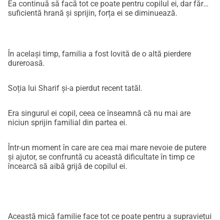
Ea continuă să facă tot ce poate pentru copilul ei, dar fără
familie care își dorește doar să trăiască în pace și 
suficientă hrană și sprijin, forța ei se diminuează.
demnitate.Cu speranță,Sharif și familia
În același timp, familia a fost lovită de o altă pierdere
dureroasă.
Soția lui Sharif și-a pierdut recent tatăl.
Era singurul ei copil, ceea ce înseamnă că nu mai are
niciun sprijin familial din partea ei.
Într-un moment în care are cea mai mare nevoie de putere
și ajutor, se confruntă cu această dificultate în timp ce
încearcă să aibă grijă de copilul ei.
Această mică familie face tot ce poate pentru a supraviețui