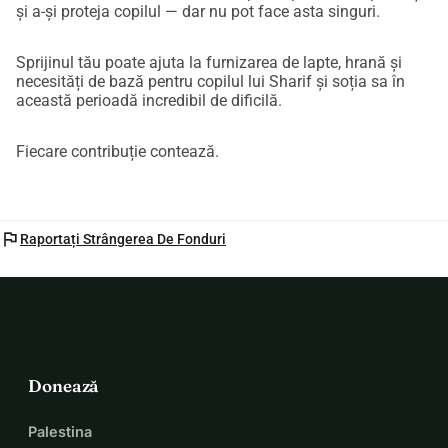
și a-și proteja copilul — dar nu pot face asta singuri.
Sprijinul tău poate ajuta la furnizarea de lapte, hrană și
necesități de bază pentru copilul lui Sharif și soția sa în
această perioadă incredibil de dificilă.
Fiecare contribuție contează.
flag
Raportați Strângerea De Fonduri
Donează
Palestina