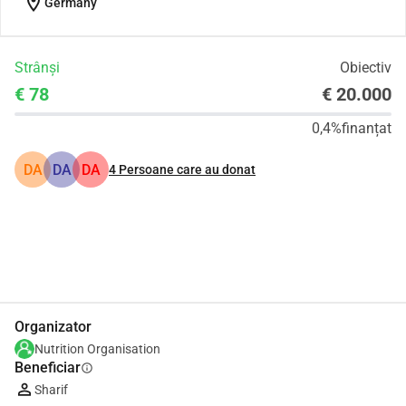
location_on
Germany
Strânși
Obiectiv
€ 78
€ 20.000
0,4%
finanțat
DA
DA
DA
4
Persoane care au donat
Distribuie
Donează
Organizator
Nutrition Organisation
Beneficiar
info
Sharif