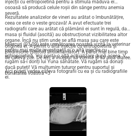
injecții cu eritropoietină pentru a stimula măduva ei
osoasă să producă celule roșii din sânge pentru anemia
severă.
Rezultatele analizelor de vineri au arătat o îmbunătățire,
ceea ce este o veste grozavă! A avut efectuate trei
radiografii care au arătat că plămânii ei sunt în regulă, dar
masa și fluidul (ascită) au obstrucționat vizibilitatea altor
organe. Încă nu știm unde se află masa sau care este
Miercuri (03.09) este următoarea noastră vizită la veterinar
originea ei. A primit o altă injecție cu eritropoietină și
pentru mai multe investigații și o altă injecție cu
prednisone (steroid antiinflamator). A părut mai bine timp
eritropoietină. Voi posta o altă actualizare după aceea. Vă
de câteva zile. De ieri, a început să vomite și să aibă diaree.
rugăm să-i doriți lui Yuna sănătate. Vă rugăm să donați
dacă puteți! Vă mulțumim tuturor pentru suportul și
Aici puteți vedea câteva fotografii cu ea și cu radiografiile
bunătatea voastră <3
ei.