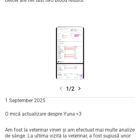
Below are her last two blood results.
chevron_left
chevron_right
1/2
1 September 2025
O mică actualizare despre Yuna <3
Am fost la veterinar vineri și am efectuat mai multe analize
de sânge. La ultima vizită la veterinar, a fost supusă unor