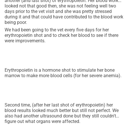
another (and last shot) of erythropoietin. Her blood work
looked not that good then, she was not feeling well two
de bine. Începând de săptămâna trecută, abdomenul ei a 
days prior to the vet visit and she was pretty stressed
început să crească alarmant. Astăzi, am dus-o la o altă 
during it and that could have contributed to the blood work
clinică veterinară (mai bine echipată). Această nouă clinică 
being poor.
veterinară a fost mai atentă la bunăstarea ei. Am efectuat 
We had been going to the vet every five days for her
analize de sânge mai amănunțite și un ecograf abdominal. 
erythropoietin shot and to check her blood to see if there
were improvements.
Ecograful a arătat că avea o masă mare și lichid (ascită) în 
burtică. Analizele de sânge au arătat că suferă de anemie 
severă. Fără a gestiona anemia (ar putea avea nevoie de 
transfuzie de sânge), nu putem testa masa și sursa 
Erythropoietin is a hormone shot to stimulate her bone
acesteia. Mai avem nevoie de analize extinse și tot felul de 
marrow to make more blood cells (for her severe anemia).
tratamente, în funcție de rezultatele care urmează să vină. 
Vă vom ține la curent! Ne confruntăm cu dificultăți 
financiare și nu putem acoperi toate costurile singuri. Orice 
ajutor, oricât de mic, este extrem de apreciat! Vă mulțumim 
Second time, (after her last shot of erythropoietin) her
foarte mult! <3
blood results looked much better but still not perfect. We
also had another ultrasound done but they still couldn't
figure out what organs were affected.