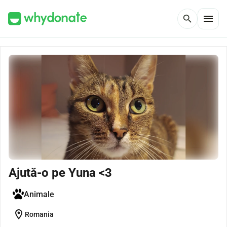
menu
search
Ajută-o pe Yuna <3
Animale
location_on
Romania