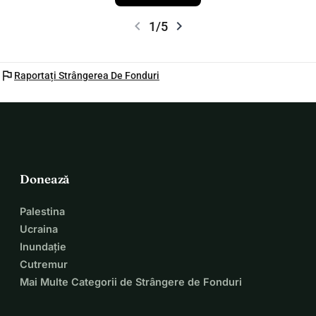
chevron_left
chevron_right
1/5
flag
Raportați Strângerea De Fonduri
Donează
Palestina
Ucraina
Inundație
Cutremur
Mai Multe Categorii de Strângere de Fonduri