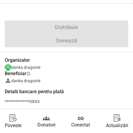
Distribuie
Donează
Organizator
danka dragomir
Beneficiar
info
danka dragomir
Detalii bancare pentru plată
**************08XX
groups
link
Donatori
Conectat
Poveste
Actualizări