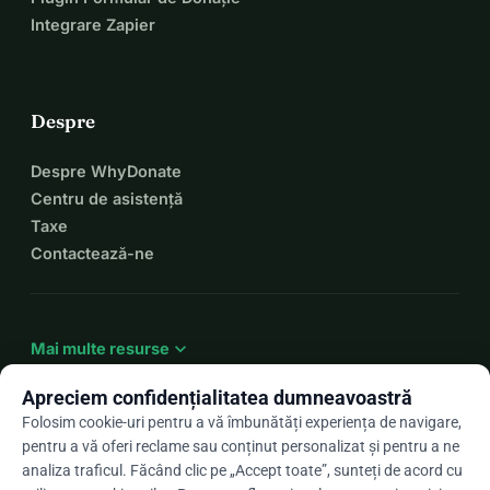
Integrare Zapier
Despre
Despre WhyDonate
Centru de asistență
Taxe
Contactează-ne
expand_more
Mai multe resurse
Apreciem confidențialitatea dumneavoastră
Folosim cookie-uri pentru a vă îmbunătăți experiența de navigare,
pentru a vă oferi reclame sau conținut personalizat și pentru a ne
arrow_drop_down
Ro
analiza traficul. Făcând clic pe „Accept toate”, sunteți de acord cu