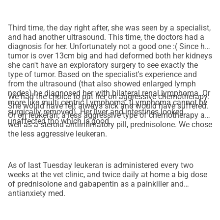
Third time, the day right after, she was seen by a specialist,
and had another ultrasound. This time, the doctors had a
diagnosis for her. Unfortunately not a good one :( Since her
tumor is over 13cm big and had deformed both her kidneys
she can't have an exploratory surgery to see exactly the
type of tumor. Based on the specialist's experience and
from the ultrasound (that also showed enlarged lymph
nodes) he diagnosed her with bilateral renal lymphoma. Or
We had the choice to put her on aggressive chemotherapy.
more like multi centric Lymphoma. (Lymphoma cannot be
She would have felt always sick and would have suffered.
surgically removed). Her liver and intestines looked
Or on leukeran, a less aggressive type of chemotherapy as
unaffected tho which is good.
well as a steroid antiinflmatory pill, prednisolone. We chose
the less aggressive leukeran.
As of last Tuesday leukeran is administered every two
weeks at the vet clinic, and twice daily at home a big dose
of prednisolone and gabapentin as a painkiller and
antianxiety med.