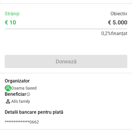
Strânși
Obiectiv
€ 10
€ 5.000
0,2%
finanțat
Distribuie
Donează
Organizator
Osama Saeed
Beneficiar
info
Ali's family
Detalii bancare pentru plată
**************0662