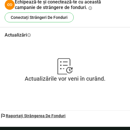
Echipează-te și conectează-te cu această
campanie de strângere de fonduri.
info
Conectați Strângeri De Fonduri
Actualizări
info
Actualizările vor veni în curând.
flag
Raportați Strângerea De Fonduri