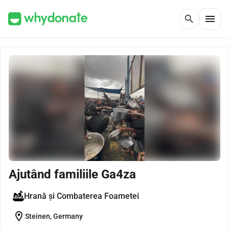
menu
search
Ajutând familiile Ga4za
Hrană și Combaterea Foametei
location_on
Steinen, Germany