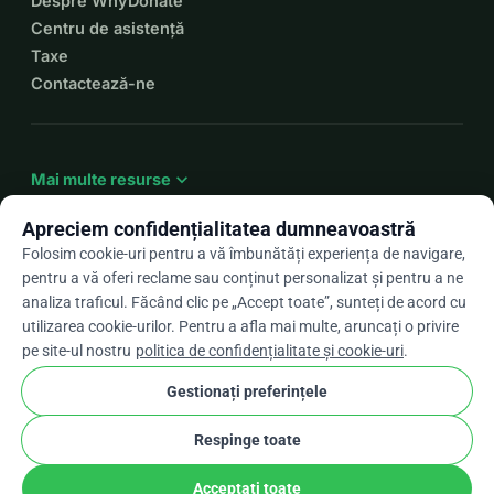
Despre WhyDonate
Centru de asistență
Taxe
Contactează-ne
expand_more
Mai multe resurse
Apreciem confidențialitatea dumneavoastră
Folosim cookie-uri pentru a vă îmbunătăți experiența de navigare,
pentru a vă oferi reclame sau conținut personalizat și pentru a ne
arrow_drop_down
Ro
analiza traficul. Făcând clic pe „Accept toate”, sunteți de acord cu
utilizarea cookie-urilor. Pentru a afla mai multe, aruncați o privire
★★★★★
4,9 / 5 pe baza a peste 500 de recenzii
pe site-ul nostru
politica de confidențialitate și cookie-uri
.
Gestionați preferințele
© 2012–2026
WhyDonate
Confidențialitate și cookie-uri
Respinge toate
cookie
Termeni și condiții
Setările pentru cookie-uri
stripe
Făcut în Europa
★
Partener Verificat
check
Acceptați toate