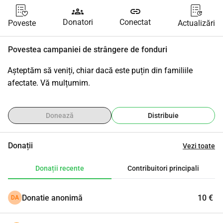
groups
link
Donatori
Conectat
Poveste
Actualizări
Povestea campaniei de strângere de fonduri
Așteptăm să veniți, chiar dacă este puțin din familiile 
afectate. Vă mulțumim.
Donează
Distribuie
Donații
Vezi toate
Donații recente
Contribuitori principali
Donatie anonimă
10 €
DA