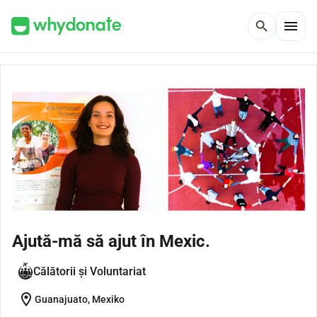
menu
search
Ajută-mă să ajut în Mexic.
Călătorii și Voluntariat
location_on
Guanajuato, Mexiko