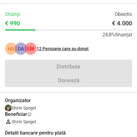
Strânși
Obiectiv
€ 990
€ 4.000
24,8%
finanțat
HA
DA
EM
12
Persoane care au donat
Distribuie
Donează
Organizator
Shirin Spegel
Beneficiar
info
Shirin Spegel
Detalii bancare pentru plată