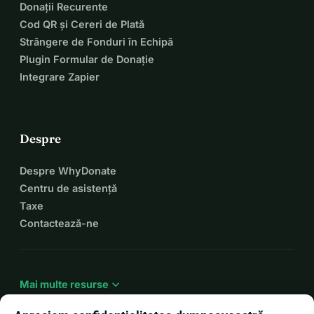
Donații Recurente
Cod QR și Cereri de Plată
Strângere de Fonduri în Echipă
Plugin Formular de Donație
Integrare Zapier
Despre
Despre WhyDonate
Centru de asistență
Taxe
Contactează-ne
expand_more
Mai multe resurse