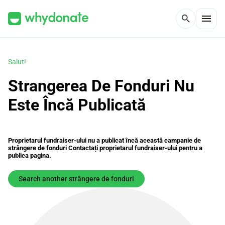
menu
search
Salut!
Strangerea De Fonduri Nu
Este Încă Publicată
Proprietarul fundraiser-ului nu a publicat încă această campanie de
strângere de fonduri Contactați proprietarul fundraiser-ului pentru a
publica pagina.
Search another strângere de fonduri