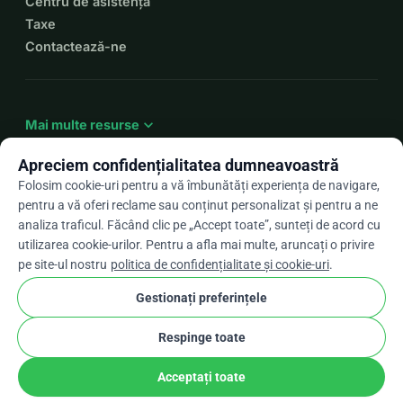
Centru de asistență
Taxe
Contactează-ne
expand_more
Mai multe resurse
Apreciem confidențialitatea dumneavoastră
Folosim cookie-uri pentru a vă îmbunătăți experiența de navigare,
pentru a vă oferi reclame sau conținut personalizat și pentru a ne
arrow_drop_down
Ro
analiza traficul. Făcând clic pe „Accept toate”, sunteți de acord cu
utilizarea cookie-urilor. Pentru a afla mai multe, aruncați o privire
★★★★★
4,9 / 5 pe baza a peste 500 de recenzii
pe site-ul nostru
politica de confidențialitate și cookie-uri
.
Gestionați preferințele
© 2012–2026
WhyDonate
Confidențialitate și cookie-uri
Respinge toate
cookie
Termeni și condiții
Setările pentru cookie-uri
stripe
Făcut în Europa
★
Partener Verificat
check
Acceptați toate