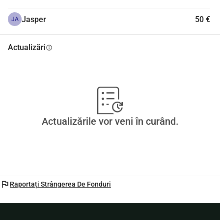
Jasper
50 €
JA
Actualizări
info
Actualizările vor veni în curând.
flag
Raportați Strângerea De Fonduri