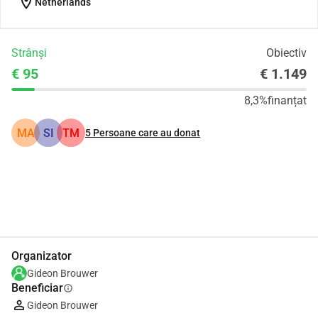
location_on
Netherlands
Strânși
Obiectiv
€ 95
€ 1.149
8,3%
finanțat
MA
SI
TM
5
Persoane care au donat
Distribuie
Donează
Organizator
Gideon Brouwer
Beneficiar
info
Gideon Brouwer