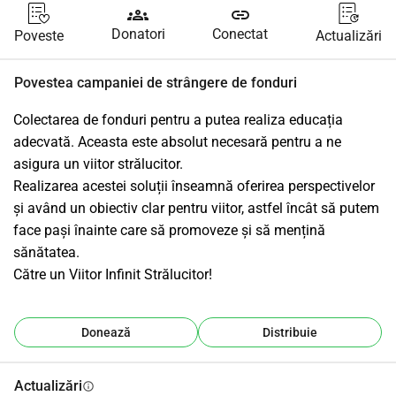
groups
link
Donatori
Conectat
Poveste
Actualizări
Povestea campaniei de strângere de fonduri
Colectarea de fonduri pentru a putea realiza educația 
adecvată. Aceasta este absolut necesară pentru a ne 
asigura un viitor strălucitor.
Realizarea acestei soluții înseamnă oferirea perspectivelor 
și având un obiectiv clar pentru viitor, astfel încât să putem 
face pași înainte care să promoveze și să mențină 
sănătatea.
Către un Viitor Infinit Strălucitor!
Donează
Distribuie
Actualizări
info