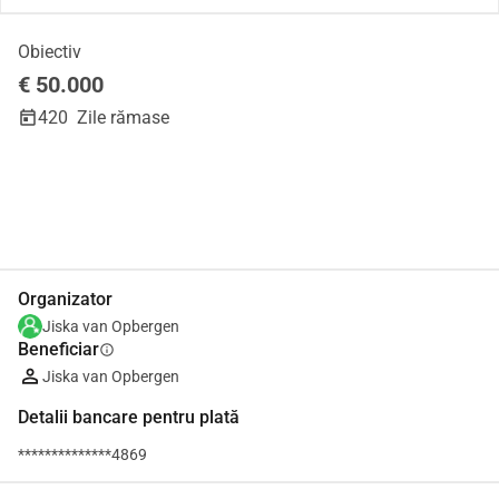
Obiectiv
€ 50.000
420
Zile rămase
Distribuie
Donează
Organizator
Jiska van Opbergen
Beneficiar
info
Jiska van Opbergen
Detalii bancare pentru plată
**************4869