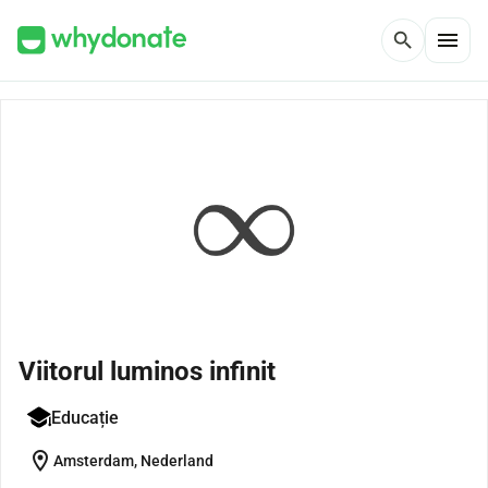
menu
search
Viitorul luminos infinit
Educație
location_on
Amsterdam, Nederland