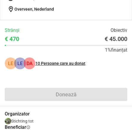
location_on
Overveen, Nederland
Strânși
Obiectiv
€ 470
€ 45.000
1%
finanțat
LE
LE
DA
10
Persoane care au donat
Distribuie
Donează
Organizator
Stichting tot
Beneficiar
info