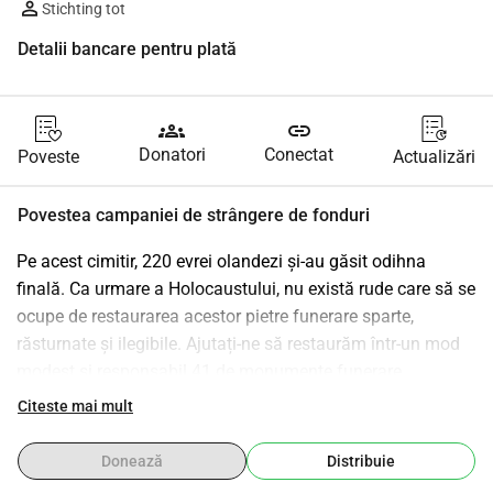
Stichting tot
Detalii bancare pentru plată
groups
link
Donatori
Conectat
Poveste
Actualizări
Povestea campaniei de strângere de fonduri
Pe acest cimitir, 220 evrei olandezi și-au găsit odihna 
finală. Ca urmare a Holocaustului, nu există rude care să se 
ocupe de restaurarea acestor pietre funerare sparte, 
răsturnate și ilegibile. Ajutați-ne să restaurăm într-un mod 
modest și responsabil 41 de monumente funerare.
Pe cimitirul evreiesc din Overveen, sunt înmormântate în 
Citeste mai mult
total 220 de persoane și există aproximativ 120 de 
monumente funerare cu texte în ebraică și olandeză.
Donează
Distribuie