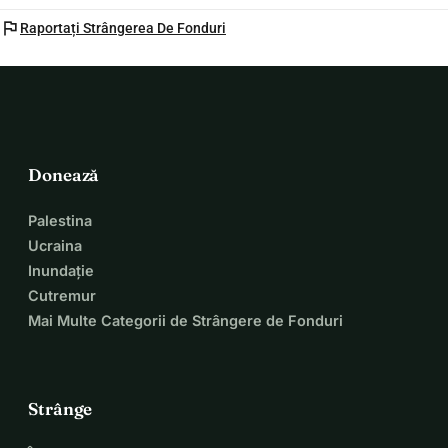
flag
Raportați Strângerea De Fonduri
Donează
Palestina
Ucraina
Inundație
Cutremur
Mai Multe Categorii de Strângere de Fonduri
Strânge