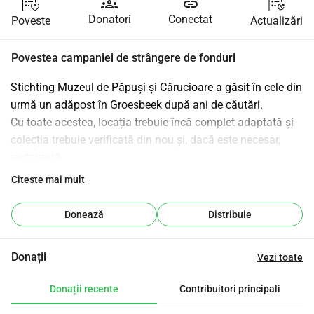
groups
link
Donatori
Conectat
Poveste
Actualizări
Povestea campaniei de strângere de fonduri
Stichting Muzeul de Păpuși și Cărucioare a găsit în cele din 
urmă un adăpost în Groesbeek după ani de căutări.
Cu toate acestea, locația trebuie încă complet adaptată și 
colecția trebuie verificată din nou și, dacă este necesar, 
restaurată.
Susțineți muzeul astfel încât să putem amenaja locația 
Citeste mai mult
într-un mod atractiv și să putem avea grijă de colecție, să o 
pregătim și să o întreținem.
Donează
Distribuie
În concluzie, contribuiți la păstrarea unei părți semnificative 
a patrimoniului social, cultural și industrial.
Donații
Vezi toate
Donații recente
Contribuitori principali