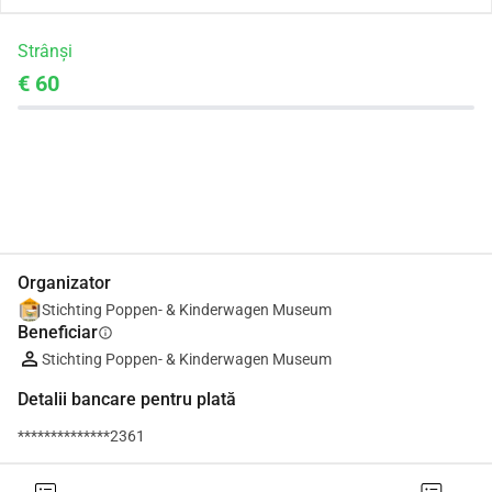
Strânși
€ 60
Distribuie
Donează
Organizator
Stichting Poppen- & Kinderwagen Museum
Beneficiar
info
Stichting Poppen- & Kinderwagen Museum
Detalii bancare pentru plată
**************2361