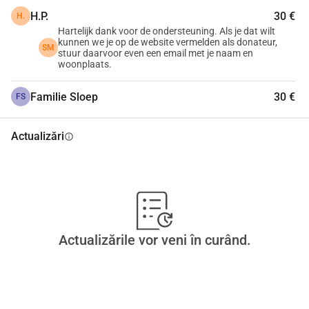
H.P.
30 €
H.
Hartelijk dank voor de ondersteuning. Als je dat wilt
kunnen we je op de website vermelden als donateur,
SM
stuur daarvoor even een email met je naam en
woonplaats.
Familie Sloep
30 €
FS
Actualizări
info
Actualizările vor veni în curând.