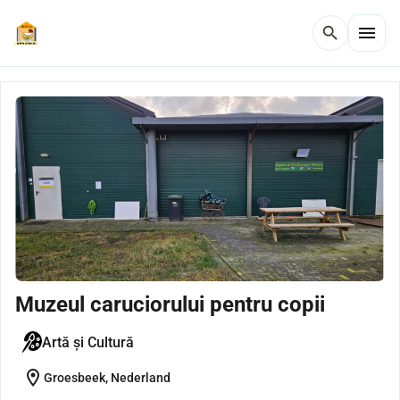
menu
search
Muzeul caruciorului pentru copii
Artă și Cultură
location_on
Groesbeek, Nederland