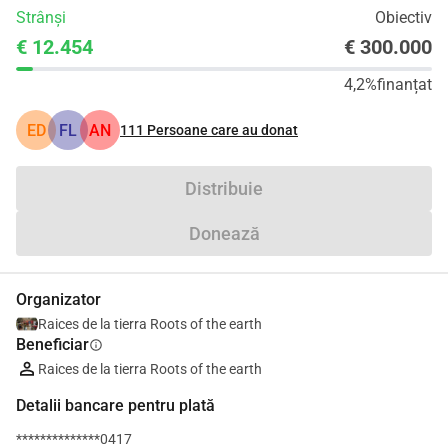
Strânși
Obiectiv
€ 12.454
€ 300.000
4,2%
finanțat
ED
FL
AN
111
Persoane care au donat
Distribuie
Donează
Organizator
Raices de la tierra Roots of the earth
Beneficiar
info
Raices de la tierra Roots of the earth
Detalii bancare pentru plată
**************0417