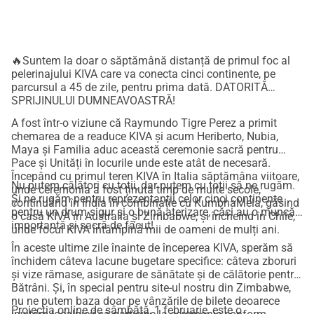
ușurință în mișcare în fiecare locație.
• 
Cheltuieli zilnice
 pentru a acoperi mâncarea și alte nevoi 
de bază.
🔥Suntem la doar o săptămână distanță de primul foc al
Datorită sprijinului tău generos, acești lideri ancestrali se 
pelerinajului KIVA care va conecta cinci continente, pe
vor reuni pentru a-și împărtăși vocile și cunoștințele într-o 
parcursul a 45 de zile, pentru prima dată. DATORITĂ
ceremonie globală pentru pace și vindecare a 
SPRIJINULUI DUMNEAVOASTRĂ!
Pământului.
De asemenea, poți face parte din acest 
A fost într-o viziune că Raymundo Tigre Perez a primit
pelerinaj!
chemarea de a readuce KIVA și acum Heriberto, Nubia,
Contribuie la realizarea Pelerinajului Kiva 2025!
Maya și Familia aduc această ceremonie sacră pentru
Pace și Unități în locurile unde este atât de necesară.
 Donează acum și fii parte!
Începând cu primul teren KIVA în Italia săptămâna viitoare,
Nu putem călători cu toții, dar putem cu toții să ne rugăm.
unde ceremonia a fost ținută timp de multe secole,
Și ne rugăm pentru reprezentanții celor cinci continente
continuând în India în combinație cu KumbhaMela, găsind
Cum altfel poți ajuta?
pentru un drum sigur și o bună aterizare, căci au o muncă
o casă KIVA în Australia și Zimbabwe, și încheind în Chile,
importantă și sacră de făcut!
 *Împărtășește asta cu prietenii și cunoștințele tale
unde focul KIVA întâmpină mii de oameni de mulți ani.
În aceste ultime zile înainte de începerea KIVA, sperăm să
www.kiva.family
 *Vizitează site-ul nostru: 
închidem câteva lacune bugetare specifice: câteva zboruri
și vize rămase, asigurare de sănătate și de călătorie pentru
@kivafamily
 *Urmărește-ne pe Instagram: 
Bătrâni. Și, în special pentru site-ul nostru din Zimbabwe,
YOUTUBE: KIVA.FAMILY
nu ne putem baza doar pe vânzările de bilete deoarece
Proiecția online de sâmbătă, 1 februarie, este o