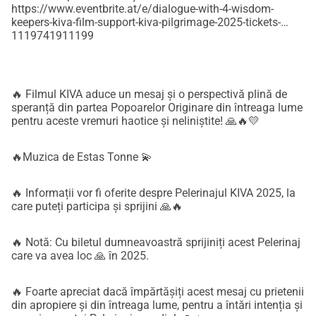
https://www.eventbrite.at/e/dialogue-with-4-wisdom-
keepers-kiva-film-support-kiva-pilgrimage-2025-tickets-
1119741911199
🔥 Filmul KIVA aduce un mesaj și o perspectivă plină de
speranță din partea Popoarelor Originare din întreaga lume
pentru aceste vremuri haotice și neliniștite! 🙏🔥💛
🔥Muzica de Estas Tonne 💫
🔥 Informații vor fi oferite despre Pelerinajul KIVA 2025, la
care puteți participa și sprijini 🙏🔥
🔥 Notă: Cu biletul dumneavoastră sprijiniți acest Pelerinaj
care va avea loc 🙏 în 2025.
🔥 Foarte apreciat dacă împărtășiți acest mesaj cu prietenii
din apropiere și din întreaga lume, pentru a întări intenția și