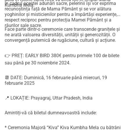
În cadrul acestei adunări sacre, pelerinii își vor exprima
Kumbha Mela.
recunoștința față de Mama Pământ și se vor alătura
yoghinilor și misticienilor pentru a împărtăși experiențe,
respect reciproc pentru protecția Mamei Pământ și a
râurilor sale sacre.
Face parte dintr-o ceremonie care transcende granițele și
ne arată valoarea diversității, unității și generozității. O
convergență puternică de rugăciune, cultură și acțiune.
👉 PREȚ: EARLY BIRD 380€ pentru primele 100 de bilete
sau până pe 30 noiembrie 2024.
📆 DATE: Duminică, 16 februarie până miercuri, 19
februarie 2025
📍 LOKAȚIE: Prayagraj, Uttar Pradesh, India
Amintiți-vă că biletul dumneavoastră include:
* Ceremonia Majoră “Kiva” Kiva Kumbha Mela cu bătrâni