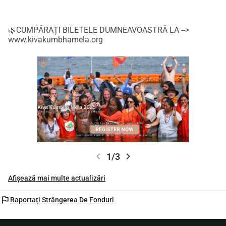
🌿CUMPĂRAȚI BILETELE DUMNEAVOASTRĂ LA -->
www.kivakumbhamela.org
chevron_left
chevron_right
1/3
Afișează mai multe actualizări
flag
Raportați Strângerea De Fonduri