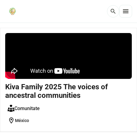
menu
search
Kiva Family 2025 The voices of
ancestral communities
Comunitate
location_on
México