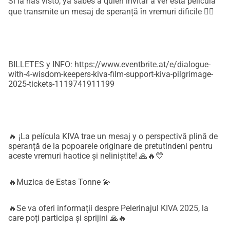
Si la has visto, ya sabes a quién invitar a ver esta película
que transmite un mesaj de speranță în vremuri dificile ❤‍🔥
BILLETES y INFO: https://www.eventbrite.at/e/dialogue-
with-4-wisdom-keepers-kiva-film-support-kiva-pilgrimage-
2025-tickets-1119741911199
🔥 ¡La película KIVA trae un mesaj y o perspectivă plină de
speranță de la popoarele originare de pretutindeni pentru
aceste vremuri haotice și neliniștite! 🙏🔥💛
🔥Muzica de Estas Tonne 💫
🔥Se va oferi informații despre Pelerinajul KIVA 2025, la
care poți participa și sprijini 🙏🔥