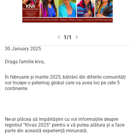
chevron_left
chevron_right
1/1
30 January 2025
Draga familie kiva,
În februarie și martie 2025, bătrâni din diferite comunități
vor începe o pelerinaj global care va avea loc pe cele 5
continente.
Ne-ar plăcea să împărtășim cu voi informațiile despre
registrul “Kivas 2025” pentru a vă putea alătura și a face
parte din această experiență minunată.