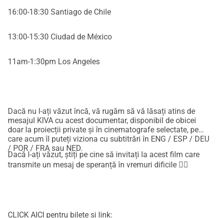
profundă a umanității, oferindu-ți un sens profund al vieții. 
16:00-18:30 Santiago de Chile
Te invităm să vii și să te rogi cu Pământul!
13:00-15:30 Ciudad de México
11am-1:30pm Los Angeles
Dacă nu l-ați văzut încă, vă rugăm să vă lăsați atins de
mesajul KIVA cu acest documentar, disponibil de obicei
doar la proiecții private și în cinematografe selectate, pe
care acum îl puteți viziona cu subtitrări în ENG / ESP / DEU
/ POR / FRA sau NED.
Dacă l-ați văzut, știți pe cine să invitați la acest film care
transmite un mesaj de speranță în vremuri dificile ❤‍🔥
CLICK AICI pentru bilete și link: