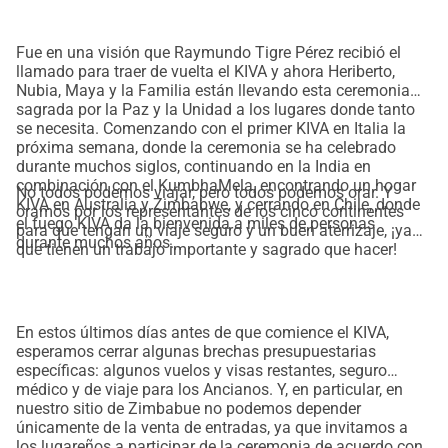
Fue en una visión que Raymundo Tigre Pérez recibió el
llamado para traer de vuelta el KIVA y ahora Heriberto,
Nubia, Maya y la Familia están llevando esta ceremonia
sagrada por la Paz y la Unidad a los lugares donde tanto
se necesita. Comenzando con el primer KIVA en Italia la
próxima semana, donde la ceremonia se ha celebrado
durante muchos siglos, continuando en la India en
combinación con el KumbhaMela, encontrando un hogar
No todos podemos viajar, pero todos podemos orar. Y
KIVA en Australia y Zimbabwe, y cerrando en Chile, donde
oramos por los representantes de los cinco continentes
el fuego KIVA da la bienvenida a miles de personas
para que tengan un viaje seguro y un buen aterrizaje, ¡ya
durante muchos años.
que tienen un trabajo importante y sagrado que hacer!
En estos últimos días antes de que comience el KIVA,
esperamos cerrar algunas brechas presupuestarias
específicas: algunos vuelos y visas restantes, seguro
médico y de viaje para los Ancianos. Y, en particular, en
nuestro sitio de Zimbabue no podemos depender
únicamente de la venta de entradas, ya que invitamos a
los lugareños a participar de la ceremonia de acuerdo con