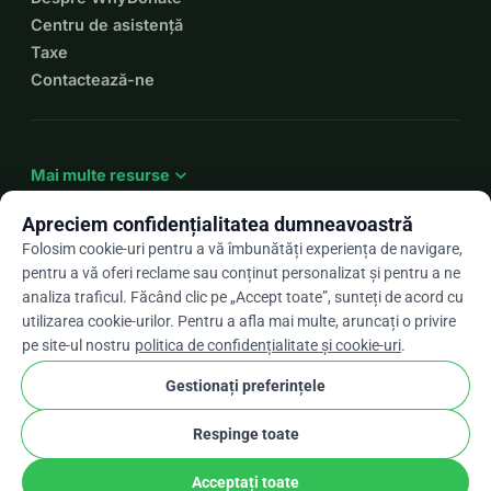
Centru de asistență
Taxe
Contactează-ne
expand_more
Mai multe resurse
Apreciem confidențialitatea dumneavoastră
Folosim cookie-uri pentru a vă îmbunătăți experiența de navigare,
pentru a vă oferi reclame sau conținut personalizat și pentru a ne
arrow_drop_down
Ro
analiza traficul. Făcând clic pe „Accept toate”, sunteți de acord cu
utilizarea cookie-urilor. Pentru a afla mai multe, aruncați o privire
★★★★★
4,9 / 5 pe baza a peste 500 de recenzii
pe site-ul nostru
politica de confidențialitate și cookie-uri
.
Gestionați preferințele
© 2012–2026
WhyDonate
Confidențialitate și cookie-uri
Respinge toate
cookie
Termeni și condiții
Setările pentru cookie-uri
stripe
Făcut în Europa
★
Partener Verificat
check
Acceptați toate