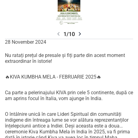
chevron_left
chevron_right
1/10
28 November 2024
Nu ratați prețul de presale și fiți parte din acest moment
extraordinar în istorie!
🔥KIVA KUMBHA MELA - FEBRUARIE 2025🔥
Ca parte a pelerinajului KIVA prin cele 5 continente, după ce
am aprins focul în Italia, vom ajunge în India.
O întâlnire unică în care Lideri Spiritual din comunități
indigene din întreaga lume se vor alătura reprezentanților
înțelepciunii antice a Indiei. Deși aceasta este a doua
ceremonie Kiva Kumbha Mela în India în 2025, va fi prima
dată în istorie când Kiva va avea loc în timpul Maha