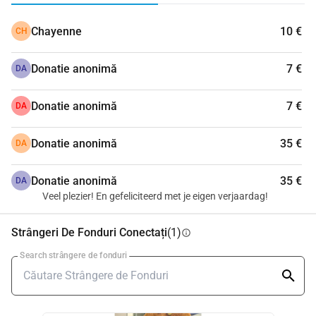
angajează timp de doi ani să colaboreze cu toate Circles 
Chayenne
10 €
CH
din Olanda pentru a realiza 10.000 de aniversări pentru 
copii.
Donatie anonimă
7 €
Vrei să împachetezi și tu cu Circle-ul tău? Înscrie-te pe site-
DA
ul nostru și începe-ți propria pagină de sponsorizare: 
https://nsr.ladiescircle.nl/
Donatie anonimă
7 €
DA
Donatie anonimă
35 €
DA
Donatie anonimă
35 €
DA
Veel plezier! En gefeliciteerd met je eigen verjaardag!
Strângeri De Fonduri Conectați
(1)
info
Search strângere de fonduri