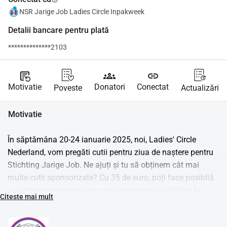
NSR Jarige Job Ladies Circle Inpakweek
Detalii bancare pentru plată
**************2103
source_notes
groups
link
Motivatie
Donatori
Conectat
Poveste
Actualizări
Motivatie
În săptămâna 20-24 ianuarie 2025, noi, Ladies' Circle 
Nederland, vom pregăti cutii pentru ziua de naștere pentru 
Stichting Jarige Job. Ne ajuți și tu să obținem cât mai 
multe cutii sponsorizate? Cu 35 de euro, poți face posibilă 
o zi de naștere pentru un copil care crește în sărăcie.În 
Citeste mai mult
Olanda, sunt peste 315.000 de copii care trăiesc sub limita 
sărăciei. Asta înseamnă că 1 din 12 copii crește în sărăcie. 