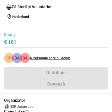
Călătorii și Voluntariat
location_on
Nederland
Strânși
€ 101
CH
DA
DA
6
Persoane care au donat
Distribuie
Donează
Organizator
NSR Jarige Job
Conectat cu
info