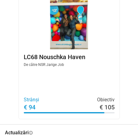
LC68 Nouschka Haven
De către
NSR Jarige Job
Strânși
Obiectiv
€ 94
€ 105
Actualizări
info