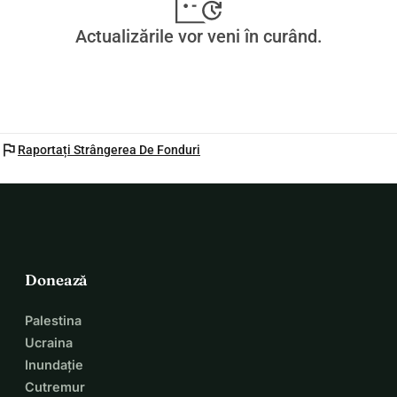
Actualizările vor veni în curând.
flag
Raportați Strângerea De Fonduri
Donează
Palestina
Ucraina
Inundație
Cutremur