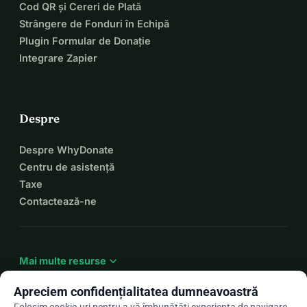
Cod QR și Cereri de Plată
Strângere de Fonduri în Echipă
Plugin Formular de Donație
Integrare Zapier
Despre
Despre WhyDonate
Centru de asistență
Taxe
Contactează-ne
expand_more
Mai multe resurse
Apreciem confidențialitatea dumneavoastră