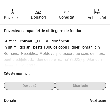
groups
link
Donatori
Conectat
Poveste
Actualizări
Povestea campaniei de strângere de fonduri
Susține Festivalul „LITERE Românești”
În ultimii doi ani, peste 1300 de copii și tineri români din 
România, Republica Moldova și diaspora au scris de mână 
pentru edițiile „Gânduri despre mama” (2023) și „Gânduri 
despre tata” (2024).
Textele lor au emoționat juriul și au demonstrat că limba 
Citeste mai mult
română trăiește frumos prin scrisul copiilor noștri.
Anul acesta, la ediția a III-a, festivalul „LITERE Românești” 
Donează
Distribuie
oferă 36 de premii pentru creativitate în 4 categorii de 
vârstă și 3 genuri literare — poezie, proză și text dialogic.
Donații
Vezi toate
Vrem ca fiecare copil premiat să primească recunoașterea 
pe care o merită.