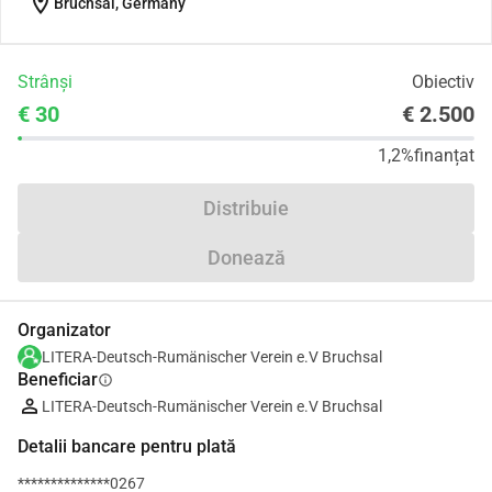
location_on
Bruchsal, Germany
Strânși
Obiectiv
€ 30
€ 2.500
1,2%
finanțat
Distribuie
Donează
Organizator
LITERA-Deutsch-Rumänischer Verein e.V Bruchsal
Beneficiar
info
LITERA-Deutsch-Rumänischer Verein e.V Bruchsal
Detalii bancare pentru plată
**************0267