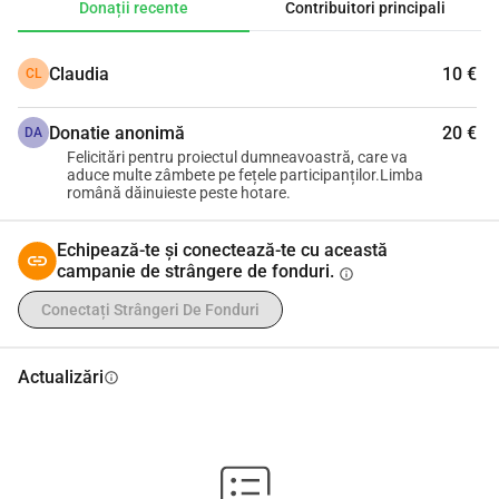
Donații recente
Contribuitori principali
💛 Donează de la 5 € și ajută-ne să oferim premiile copiilor 
talentați care scriu cu sufletul în limba română.
Claudia
10 €
CL
Orice contribuție contează și devine parte din povestea 
unui vis împlinit: educația prin cuvânt și cultură.
Donatie anonimă
20 €
👉 www.literabruchsal.com
DA
Felicitări pentru proiectul dumneavoastră, care va
📧 info.festivalliterabruchsal@gmail.com
aduce multe zâmbete pe fețele participanților.Limba
română dăinuieste peste hotare.
Echipează-te și conectează-te cu această
campanie de strângere de fonduri.
info
Conectați Strângeri De Fonduri
Actualizări
info