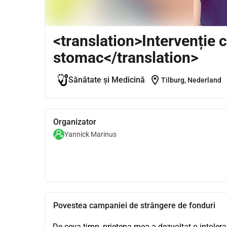
<translation>Intervenție c
stomac</translation>
location_on
Sănătate și Medicină
Tilburg, Nederland
Organizator
Yannick Marinus
Povestea campaniei de strângere de fonduri
De ceva timp, prietena mea a dezvoltat o intoleran