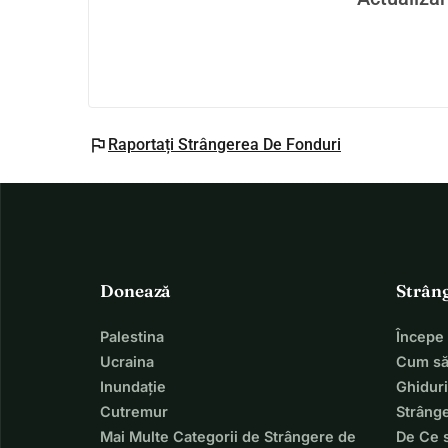
flag
Raportați Strângerea De Fonduri
Donează
Strân
Palestina
Începe
Ucraina
Cum să
Inundație
Ghiduri
Cutremur
Strânge
Mai Multe Categorii de Strângere de
De Ce 