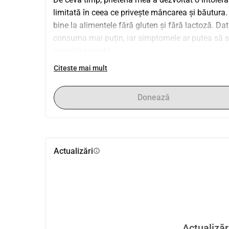
limitată în ceea ce privește mâncarea și băutura.
bine la alimentele fără gluten și fără lactoză. Dat
consuma mai puțin, iar simptomele ar putea să se
această privință.
Citeste mai mult
Donează
Actualizări
info
Actualizăr