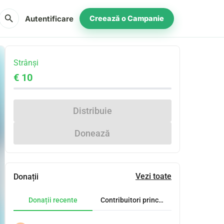
search
Autentificare
Creează o Campanie
Strânși
€ 10
Distribuie
Donează
Vezi toate
Donații
Donații recente
Contribuitori principali