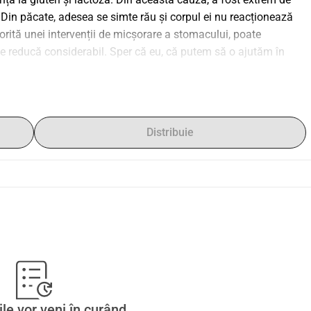
 Din păcate, adesea se simte rău și corpul ei nu reacționează 
orită unei intervenții de micșorare a stomacului, poate 
 reducă considerabil. Sper că eu, că putem să o ajutăm în 
Distribuie
ile vor veni în curând.