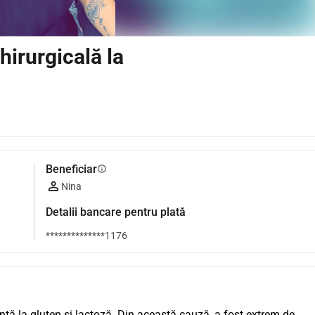
hirurgicală la
Beneficiar
info
Nina
Detalii bancare pentru plată
**************1176
ță la gluten și lactoză. Din această cauză, a fost extrem de 