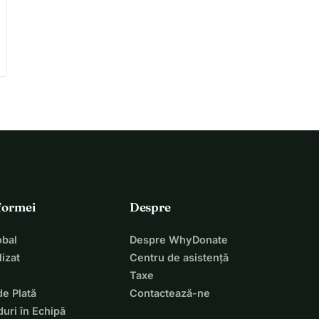
tformei
Despre
bal
Despre WhyDonate
izat
Centru de asistență
Taxe
de Plată
Contactează-ne
uri în Echipă