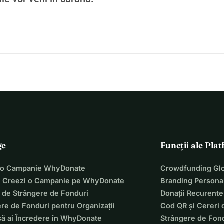
ge
Funcții ale Pla
 o Campanie WhyDonate
Crowdfunding Glo
 Creezi o Campanie pe WhyDonate
Branding Personal
 de Strângere de Fonduri
Donații Recurente
re de Fonduri pentru Organizații
Cod QR și Cereri 
să ai Încredere în WhyDonate
Strângere de Fond