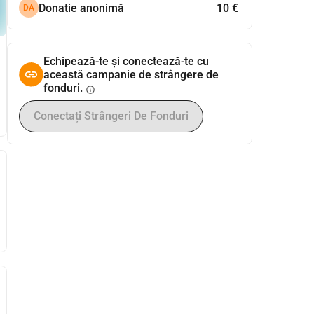
Donatie anonimă
10 €
DA
Echipează-te și conectează-te cu
această campanie de strângere de
fonduri.
info
Conectați Strângeri De Fonduri