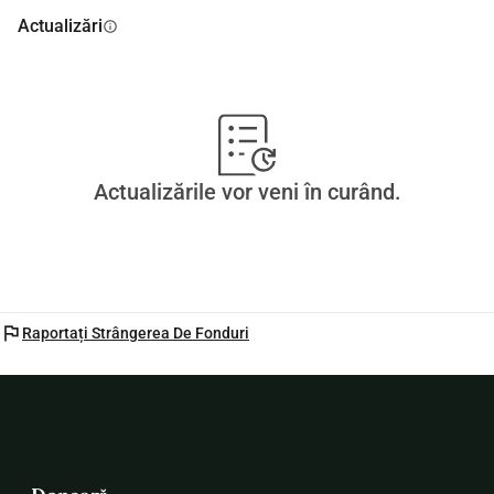
Actualizări
info
Actualizările vor veni în curând.
flag
Raportați Strângerea De Fonduri