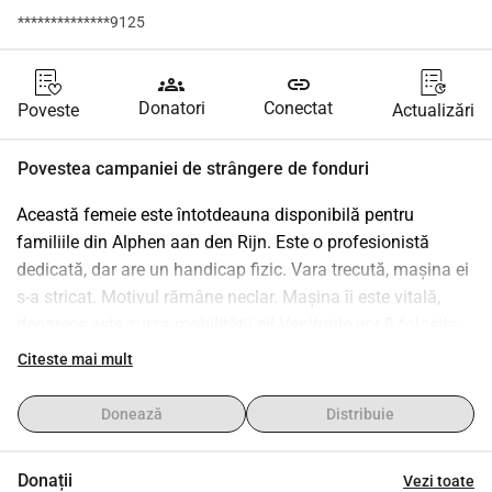
**************9125
groups
link
Donatori
Conectat
Poveste
Actualizări
Povestea campaniei de strângere de fonduri
Această femeie este întotdeauna disponibilă pentru 
familiile din Alphen aan den Rijn. Este o profesionistă 
dedicată, dar are un handicap fizic. Vara trecută, mașina ei 
s-a stricat. Motivul rămâne neclar. Mașina îi este vitală, 
deoarece este sursa mobilității ei! Veniturile vor fi folosite 
pentru a acoperi costurile întoarcerii/sejurului (acestea nu 
Citeste mai mult
erau acoperite de asigurare) și costurile de reparare.
Donează
Distribuie
Donații
Vezi toate