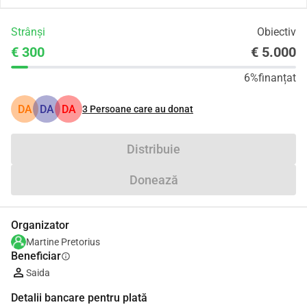
Strânși
Obiectiv
€ 300
€ 5.000
6%
finanțat
DA
DA
DA
3
Persoane care au donat
Distribuie
Donează
Organizator
Martine Pretorius
Beneficiar
info
Saida
Detalii bancare pentru plată