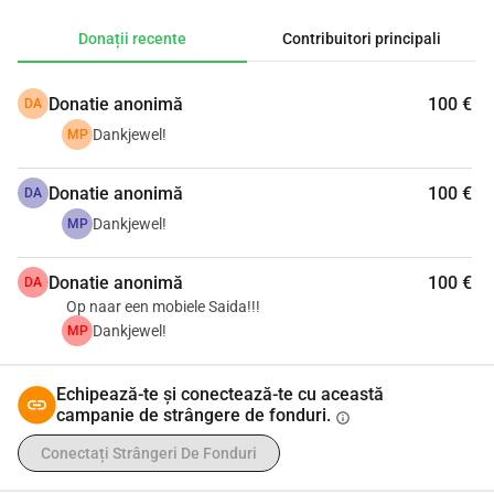
Donații recente
Contribuitori principali
Donatie anonimă
100 €
DA
Dankjewel!
MP
Donatie anonimă
100 €
DA
Dankjewel!
MP
Donatie anonimă
100 €
DA
Op naar een mobiele Saida!!!
Dankjewel!
MP
Echipează-te și conectează-te cu această
campanie de strângere de fonduri.
info
Conectați Strângeri De Fonduri