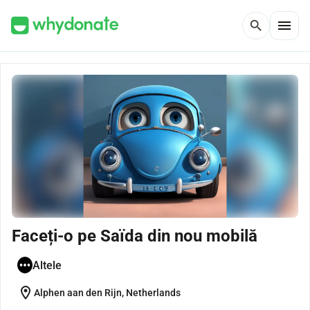
menu
search
Faceți-o pe Saïda din nou mobilă
Altele
location_on
Alphen aan den Rijn, Netherlands