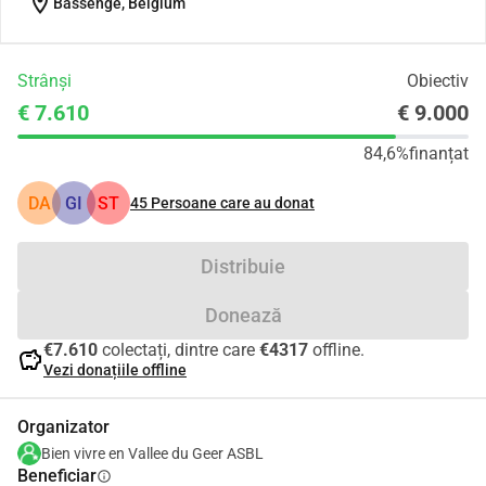
location_on
Bassenge, Belgium
Strânși
Obiectiv
€ 7.610
€ 9.000
84,6%
finanțat
DA
GI
ST
45
Persoane care au donat
Distribuie
Donează
€7.610
colectați, dintre care
€4317
offline.
savings
Vezi donațiile offline
Organizator
Bien vivre en Vallee du Geer ASBL
Beneficiar
info