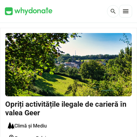
menu
search
Opriți activitățile ilegale de carieră în
valea Geer
Climă și Mediu