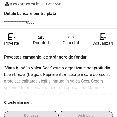
Bien vivre en Vallee du Geer ASBL
Detalii bancare pentru plată
**************8305
groups
link
Donatori
Conectat
Poveste
Actualizări
Povestea campaniei de strângere de fonduri
"Viața bună în Valea Geer" este o organizație nonprofit din 
Eben-Emael (Belgia). Reprezentăm cetățeni care doresc să 
protejeze calitatea vieții și natura în valea Geer. Cerem 
sprijinul dumneavoastră pentru a opri cariera Marnebel, 
operată în Eben-Emael de Sibelco-Hermans, fără un permis 
valid de 25 de ani. De asemenea, ne pregătim pentru 
Citeste mai mult
acțiuni legale împotriva importului masiv de pământ în 
cariera Romont.
Donează
Distribuie