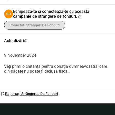
Echipează-te și conectează-te cu această
campanie de strângere de fonduri.
info
Conectați Strângeri De Fonduri
Actualizări
info
9 November 2024
Veți primi o chitanță pentru donația dumneavoastră, care
din păcate nu poate fi dedusă fiscal.
flag
Raportați Strângerea De Fonduri