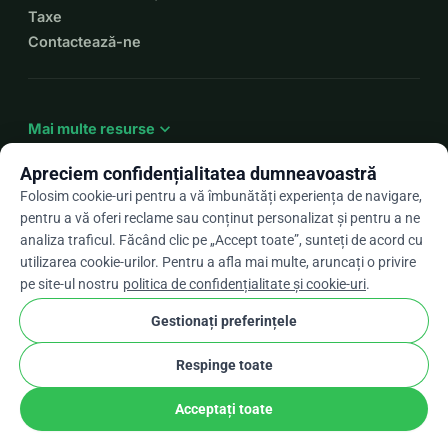
Taxe
Contactează-ne
expand_more
Mai multe resurse
Apreciem confidențialitatea dumneavoastră
Folosim cookie-uri pentru a vă îmbunătăți experiența de navigare,
pentru a vă oferi reclame sau conținut personalizat și pentru a ne
arrow_drop_down
Ro
analiza traficul. Făcând clic pe „Accept toate”, sunteți de acord cu
utilizarea cookie-urilor. Pentru a afla mai multe, aruncați o privire
★★★★★
4,9 / 5 pe baza a peste 500 de recenzii
pe site-ul nostru
politica de confidențialitate și cookie-uri
.
Gestionați preferințele
© 2012–2026
WhyDonate
Confidențialitate și cookie-uri
Respinge toate
cookie
Termeni și condiții
Setările pentru cookie-uri
stripe
Făcut în Europa
★
Partener Verificat
check
Acceptați toate
Distribuie
Donează