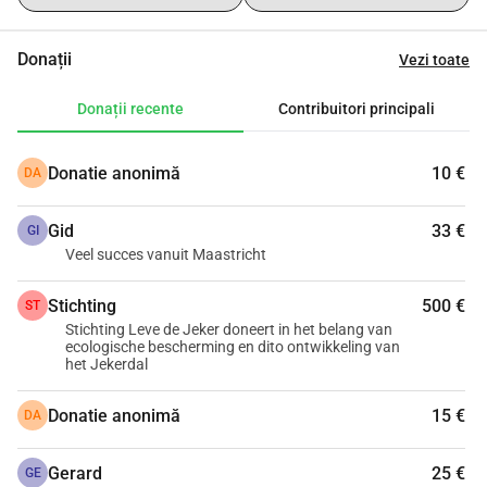
Activitățile industriale ilegale sau prost controlate sunt 
situate în zona dens populată a Maastricht și Eijsden 
Donații
Vezi toate
Margraten (Olanda), Riemst și Voeren (Flandra), Bassenge 
și Visé (Valonia). Trebuie să acționăm acum pentru a evita 
Donații recente
Contribuitori principali
deteriorarea habitatelor unice Natura 2000, poluarea apei 
potabile și a corpurilor de apă, precum și importul masiv de 
Donatie anonimă
10 €
DA
pământ extern în regiunea noastră unică.
Pentru mai multe informații despre activitățile noastre, vă 
Gid
33 €
rugăm să consultați https://www.geer-jeker.eu/
GI
Veel succes vanuit Maastricht
Vă mulțumim pentru sprijin! Vă oferim un chitanță pentru 
donație, dar, din păcate, fără deducere fiscală.
Stichting
500 €
ST
Stichting Leve de Jeker doneert in het belang van
ecologische bescherming en dito ontwikkeling van
het Jekerdal
Donatie anonimă
15 €
DA
Gerard
25 €
GE