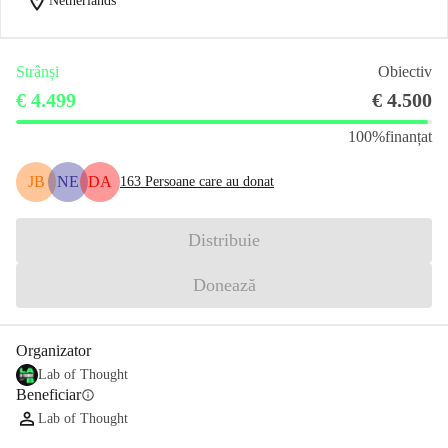
location_on
Netherlands
Strânși
Obiectiv
€ 4.499
€ 4.500
100%
finanțat
JB
NE
DA
163
Persoane care au donat
Distribuie
Donează
Organizator
Lab of Thought
Beneficiar
info
Lab of Thought