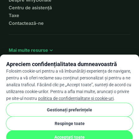
Centru de asistență
Taxe
Contactează-ne
expand_more
Mai multe resurse
Apreciem confidențialitatea dumneavoastră
Folosim cookie-uri pentru a vă îmbunătăți experiența de navigare,
pentru a vă oferi reclame sau conținut personalizat și pentru a ne
arrow_drop_down
Ro
analiza traficul. Făcând clic pe „Accept toate”, sunteți de acord cu
utilizarea cookie-urilor. Pentru a afla mai multe, aruncați o privire
★★★★★
4,9 / 5 pe baza a peste 500 de recenzii
pe site-ul nostru
politica de confidențialitate și cookie-uri
.
Gestionați preferințele
© 2012–2026
WhyDonate
Confidențialitate și cookie-uri
Respinge toate
cookie
Termeni și condiții
Setările pentru cookie-uri
stripe
Făcut în Europa
★
Partener Verificat
check
Acceptați toate