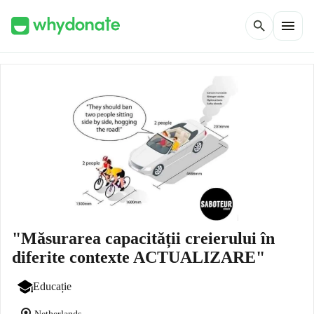
menu
search
"Măsurarea capacității creierului în
diferite contexte ACTUALIZARE"
Educație