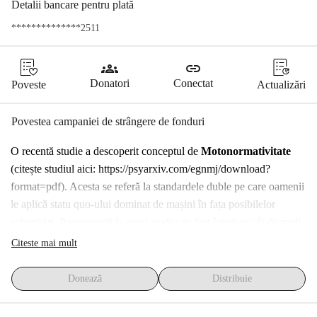
Detalii bancare pentru plată
**************2511
groups
link
Donatori
Conectat
Poveste
Actualizări
Povestea campaniei de strângere de fonduri
O recentă studie a descoperit conceptul de 
Motonormativitate
(citește studiul aici: https://psyarxiv.com/egnmj/download?
format=pdf). Acesta se referă la standardele duble pe care oamenii 
le aplică statu quo-ului dominat de mașini în fața posibilelor 
schimbări. Participanții la acest studiu au fost întrebați cât de mult 
sunt de acord cu anumite afirmații. Jumătate dintre persoane, alese 
Citeste mai mult
la întâmplare, au văzut afirmații despre conducere ('Este în regulă 
pentru 
un șofer de livrări
 să încalce câteva reguli de sănătate și 
Donează
Distribuie
siguranță pentru a-și menține afacerea profitabilă') și jumătate 
dintre persoane au văzut aceleași afirmații, dar cu un cuvânt 