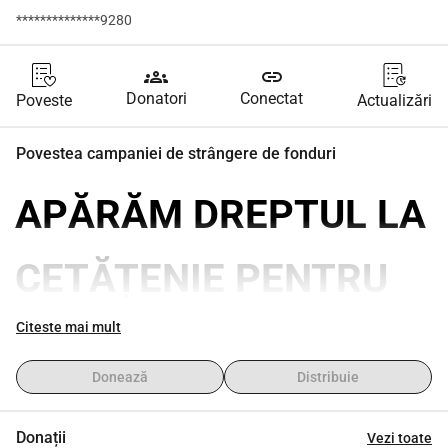
**************9280
groups
link
Donatori
Conectat
Poveste
Actualizări
Povestea campaniei de strângere de fonduri
APĂRĂM DREPTUL LA 
CETĂȚENIE PENTRU 
CEI NĂSCUȚI ITALIANI
Citeste mai mult
Donează
Distribuie
Să oprim Decretul-Lege 36/2025
Donații
Vezi toate