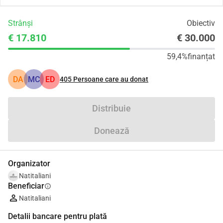
Strânși
Obiectiv
€ 17.810
€ 30.000
59,4%
finanțat
DA
MC
ED
405
Persoane care au donat
Distribuie
Donează
Organizator
Natitaliani
Beneficiar
info
Natitaliani
Detalii bancare pentru plată