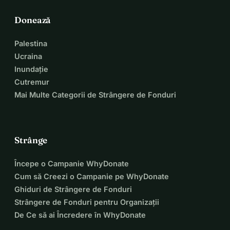
drepturile milioanelor de italieni 
Donează
născuți în lume!
Palestina
Împărtășește acest mesaj cu comunitatea ta și ajută-ne să 
Ucraina
facem auzită vocea milioanelor de italieni născuți în 
Inundație
străinătate!
Cutremur
Mai Multe Categorii de Strângere de Fonduri
CU AJUTORUL TĂU, PUTEM CÂȘTIGA 
ACEASTĂ BATTLE. 
Strânge
ÎMPREUNĂ PUTEM 
Începe o Campanie WhyDonate
Cum să Creezi o Campanie pe WhyDonate
FACE DIFERENȚA!
Ghiduri de Strângere de Fonduri
Strângere de Fonduri pentru Organizații
De Ce să ai Încredere în WhyDonate