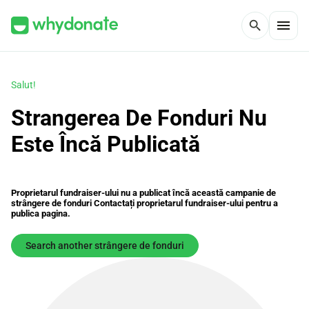
menu
search
Salut!
Strangerea De Fonduri Nu
Este Încă Publicată
Proprietarul fundraiser-ului nu a publicat încă această campanie de
strângere de fonduri Contactați proprietarul fundraiser-ului pentru a
publica pagina.
Search another strângere de fonduri