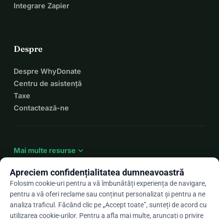
Integrare Zapier
Despre
Despre WhyDonate
Centru de asistență
Taxe
Contactează-ne
expand_more
Mai multe resurse
Apreciem confidențialitatea dumneavoastră
Folosim cookie-uri pentru a vă îmbunătăți experiența de navigare,
pentru a vă oferi reclame sau conținut personalizat și pentru a ne
arrow_drop_down
Ro
analiza traficul. Făcând clic pe „Accept toate”, sunteți de acord cu
utilizarea cookie-urilor. Pentru a afla mai multe, aruncați o privire