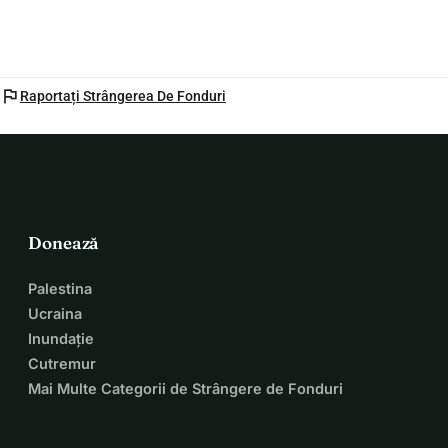
flag
Raportați Strângerea De Fonduri
Donează
Palestina
Ucraina
Inundație
Cutremur
Mai Multe Categorii de Strângere de Fonduri