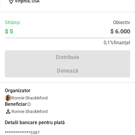
location_on
Virginia, USA
Strânși
Obiectiv
$ 5
$ 6.000
0,1%
finanțat
Distribuie
Donează
Organizator
Ronnie Shackleford
Beneficiar
info
Ronnie Shackleford
Detalii bancare pentru plată
**************5387