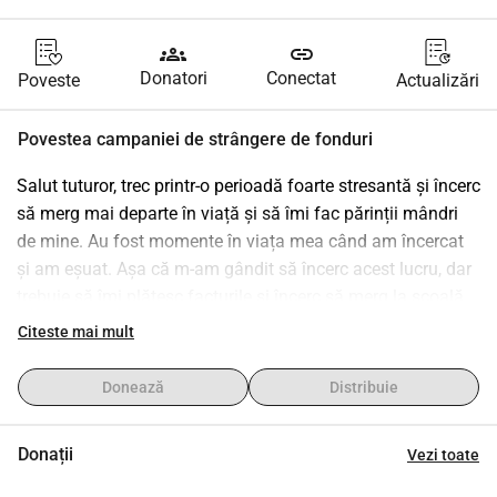
groups
link
Donatori
Conectat
Poveste
Actualizări
Povestea campaniei de strângere de fonduri
Salut tuturor, trec printr-o perioadă foarte stresantă și încerc 
să merg mai departe în viață și să îmi fac părinții mândri 
de mine. Au fost momente în viața mea când am încercat 
și am eșuat. Așa că m-am gândit să încerc acest lucru, dar 
trebuie să îmi plătesc facturile și încerc să merg la școală 
pentru a deveni tehnician auto ca meserie. Trebuie să îmi 
Citeste mai mult
îmbunătățesc scorul de credit, deoarece învăț că creditul 
este totul. Dacă cineva ar putea să mă ajute, aș aprecia 
Donează
Distribuie
foarte mult.
Donații
Vezi toate