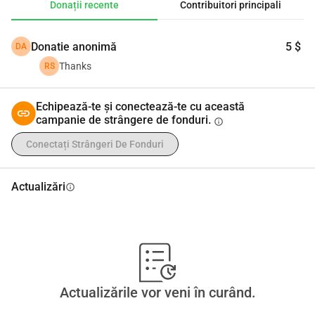
Donații recente
Contribuitori principali
Donatie anonimă
5 $
DA
Thanks
RS
Echipează-te și conectează-te cu această
campanie de strângere de fonduri.
info
Conectați Strângeri De Fonduri
Actualizări
info
Actualizările vor veni în curând.