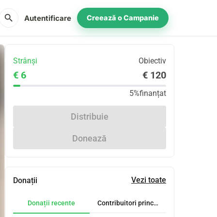
search
Autentificare
Creează o Campanie
Strânși
Obiectiv
€ 6
€ 120
5%
finanțat
Distribuie
Donează
Vezi toate
Donații
Donații recente
Contribuitori principali