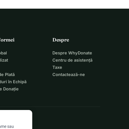
tformei
Despre
bal
Despre WhyDonate
izat
Centru de asistență
Taxe
de Plată
Contactează-ne
uri în Echipă
e Donație
lame sau