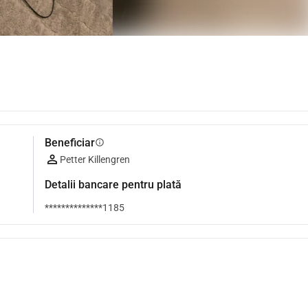
Beneficiar
info
Petter Killengren
Detalii bancare pentru plată
**************1185