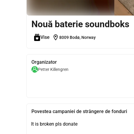
Nouă baterie soundboks
location_on
Vise
8009 Bodø, Norway
Organizator
Petter Killengren
Povestea campaniei de strângere de fonduri
It is broken pls donate