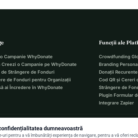
ge
Funcții ale Pla
 o Campanie WhyDonate
Crowdfunding Glo
 Creezi o Campanie pe WhyDonate
Branding Personal
 de Strângere de Fonduri
Donații Recurente
re de Fonduri pentru Organizații
Cod QR și Cereri 
să ai Încredere în WhyDonate
Strângere de Fond
Plugin Formular d
Integrare Zapier
onfidențialitatea dumneavoastră
-uri pentru a vă îmbunătăți experiența de navigare, pentru a vă oferi rec