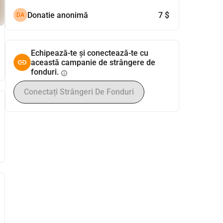
Donatie anonimă
7 $
DA
Echipează-te și conectează-te cu
această campanie de strângere de
fonduri.
info
Conectați Strângeri De Fonduri