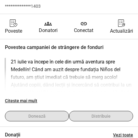
**************1403
groups
link
Donatori
Conectat
Poveste
Actualizări
Povestea campaniei de strângere de fonduri
21 iulie va începe în cele din urmă aventura spre 
Medellín! Când am auzit despre fundația Niños del 
futuro, am știut imediat că trebuie să merg acolo! 
Ajutând copiii, dând lecții și încercând să contribui la un 
viitor mai bun! Să-mi transmit meseria și asta și în limba 
spaniolă, trebuia să fie așa! Desigur, nu putem face asta 
Citeste mai mult
fără ajutorul vostru! Pentru un viitor mai bun, este nevoie 
de materiale didactice, cum ar fi foarfece, piepteni, 
Donează
Distribuie
pelerine de tuns și așa mai departe! Vrei să ajuți? Atunci 
eu și fundația Niños del futuro suntem extrem de 
Donații
Vezi toate