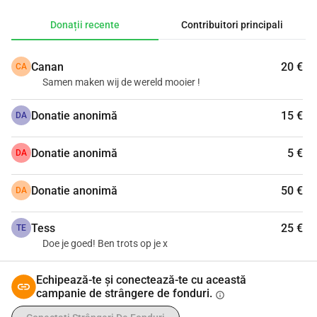
recunoscători!
Donații recente
Contribuitori principali
Canan
20 €
CA
Samen maken wij de wereld mooier !
Donatie anonimă
15 €
DA
Donatie anonimă
5 €
DA
Donatie anonimă
50 €
DA
Tess
25 €
TE
Doe je goed! Ben trots op je x
Echipează-te și conectează-te cu această
campanie de strângere de fonduri.
info