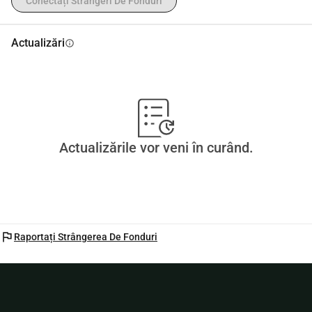
Conectați Strângeri De Fonduri
Actualizări
info
Actualizările vor veni în curând.
flag
Raportați Strângerea De Fonduri