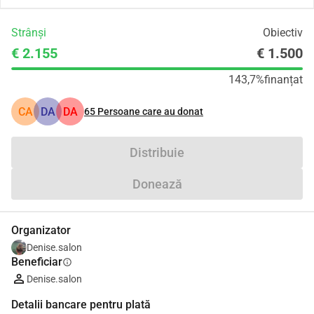
Strânși
Obiectiv
€ 2.155
€ 1.500
143,7%
finanțat
CA
DA
DA
65
Persoane care au donat
Distribuie
Donează
Organizator
Denise.salon
Beneficiar
info
Denise.salon
Detalii bancare pentru plată