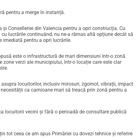
tră pentru a merge în instanță.
 și Conselleriei din Valencia pentru a opri construcția. Cu
i cu lucrările continuând, nu ne-a rămas altă opțiune decât să
e imediată pentru a opri lucrările.
opusă este o infrastructură de mari dimensiuni într-o zonă
 zone verzi ale municipiului, într-o locație care este clar
tre.
supra locuitorilor, inclusiv mirosuri, zgomot, vibrații, impact
za necesității ca camioane mari să treacă prin zonă pentru a
ca locuitorii vecini și fără o perioadă de consultare publică
țin tot ceea ce am spus Primăriei cu dovezi tehnice și referire