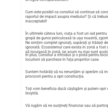
Cum este posibil ca consiliul să continue să con
raportul de impact asupra mediului? Și că trebui
inacceptabil!
În ultimele câteva luni, viața a fost un iad pentr
gropă de gunoi periculoasă la ușa noastră, zgomot
Ne simțim complet ignorați, supărați și trădați de
ignorată. Ecosistemul care exista în zonă a fost 
să locuiască în zonă, iar acum nu mai sunt acolo
În plus, Consiliul a introdus și o pistă pentru bi
locuitorii să parcheze în fața propriilor case.
Suntem hotărâți să nu renunțăm și sperăm că ins
provizorii pentru a opri construcția.
Toți vom beneficia dacă câștigăm și putem opri c
liniștită.
Vă rugăm să ne susțineți financiar sau să particip