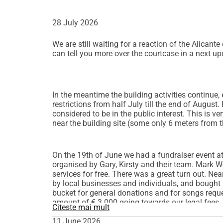
28 July 2026
We are still waiting for a reaction of the Alican
can tell you more over the courtcase in a next up
In the meantime the building activities continue,
restrictions from half July till the end of August
considered to be in the public interest. This is ve
near the building site (some only 6 meters from th
On the 19th of June we had a fundraiser event at 
organised by Gary, Kirsty and their team. Mark 
services for free. There was a great turn out. Ne
by local businesses and individuals, and bought r
bucket for general donations and for songs reque
amount of € 3.000 going towards our legal fees.
Citeste mai mult
11 June 2026