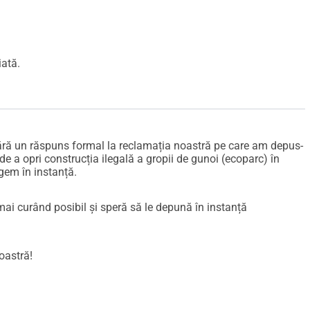
iată.
fără un răspuns formal la reclamația noastră pe care am depus-
e a opri construcția ilegală a gropii de gunoi (ecoparc) în
gem în instanță.
mai curând posibil și speră să le depună în instanță
oastră!