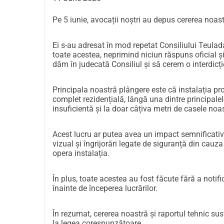
Pe 5 iunie, avocații noștri au depus cererea noas
Ei s-au adresat în mod repetat Consiliului Teulada
toate acestea, neprimind niciun răspuns oficial ș
dăm în judecată Consiliul și să cerem o interdicți
Principala noastră plângere este că
instalația pr
complet rezidențială, lângă una dintre principalele
insuficientă și la doar câțiva metri de casele noas
Acest lucru ar putea avea un impact semnificativ a
vizual și îngrijorări legate de siguranță din cau
opera instalația.
În plus, toate acestea au fost făcute fără a notifi
înainte de începerea lucrărilor.
În rezumat, cererea noastră și raportul tehnic sus
la legea corespunzătoare.