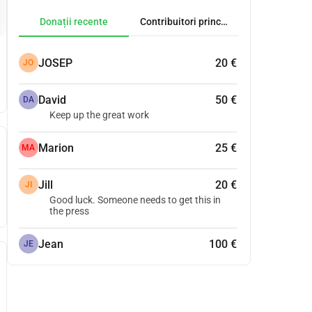
Donații recente
Contribuitori principali
JOSEP
20 €
JO
David
50 €
DA
Keep up the great work
Marion
25 €
MA
Jill
20 €
JI
Good luck. Someone needs to get this in
the press
Jean
100 €
JE