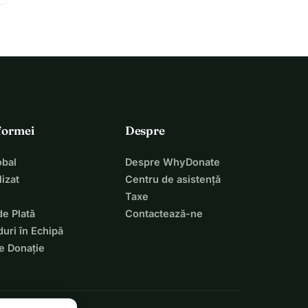
tformei
Despre
bal
Despre WhyDonate
izat
Centru de asistență
Taxe
de Plată
Contactează-ne
uri în Echipă
e Donație