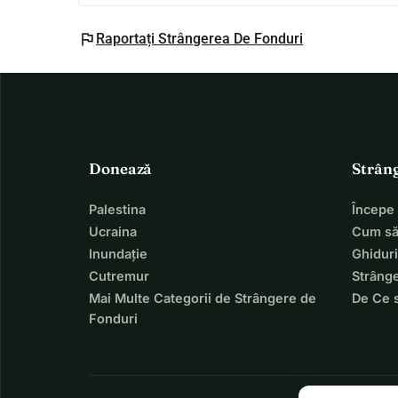
flag
Raportați Strângerea De Fonduri
Donează
Strân
Palestina
Începe
Ucraina
Cum să
Inundație
Ghiduri
Cutremur
Strânge
Mai Multe Categorii de Strângere de
De Ce 
Fonduri