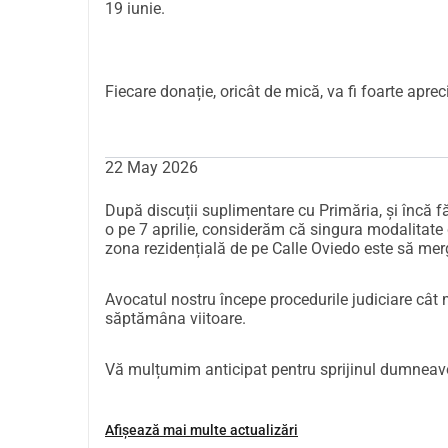
19 iunie.
Fiecare donație, oricât de mică, va fi foarte aprec
22 May 2026
După discuții suplimentare cu Primăria, și încă 
o pe 7 aprilie, considerăm că singura modalitate d
zona rezidențială de pe Calle Oviedo este să mer
Avocatul nostru începe procedurile judiciare cât 
săptămâna viitoare.
Vă mulțumim anticipat pentru sprijinul dumneav
Afișează mai multe actualizări