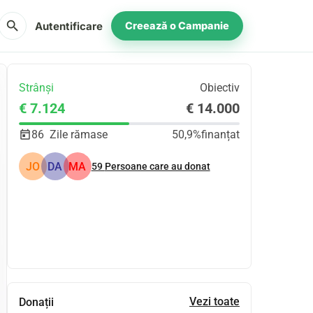
search
Autentificare
Creează o Campanie
Strânși
Obiectiv
€ 7.124
€ 14.000
86
Zile rămase
50,9%
finanțat
JO
DA
MA
59
Persoane care au donat
Distribuie
Donează
Vezi toate
Donații