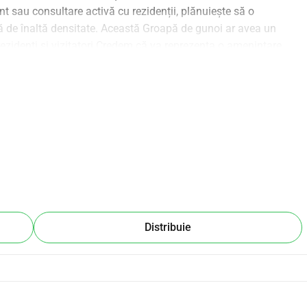
t sau consultare activă cu rezidenții, plănuiește să o 
ă de înaltă densitate. Această Groapă de gunoi ar avea un 
rezidenți și vizitatori.Credem că va reprezenta o amenințare 
gomot. Locația aleasă de Consiliu este total inadecvată și moral 
 și copii. Propunem ca un alt loc să fie folosit, departe de 
 Teulada să fie extins și îmbunătățit.Cerem ca cei afectați și 
 se unească pentru a lupta împotriva acestei amplasări 
rumos. Construcția a început deja. Avem urgent nevoie de 
. Vă mulțumim că ați avut timp să citiți acest mesaj.
Distribuie