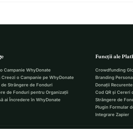
ge
Funcții ale Pla
 o Campanie WhyDonate
Crowdfunding Glo
 Creezi o Campanie pe WhyDonate
Branding Personal
 de Strângere de Fonduri
Donații Recurente
re de Fonduri pentru Organizații
Cod QR și Cereri 
să ai Încredere în WhyDonate
Strângere de Fond
Plugin Formular d
Integrare Zapier