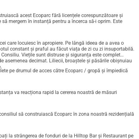
struiască acest Ecoparc fără licențele corespunzătoare și
e să mergem în instanță pentru a încerca să-i oprim. Este
u cei care locuiesc în apropiere. Pe lângă ideea de a avea o
ul constant și praful au făcut viața de zi cu zi insuportabilă.
 Consiliu. Viețile sunt distruse și siguranța este complet
de asemenea decimat. Liliecii, broaștele și păsările obișnuiau
.
ciclete pe drumul de acces către Ecoparc / gropă și împiedică
tanța va reacționa rapid la cererea noastră de măsuri
onsiliul să construiască Ecoparc în zona noastră rezidențială
ați la strângerea de fonduri de la Hilltop Bar și Restaurant pe