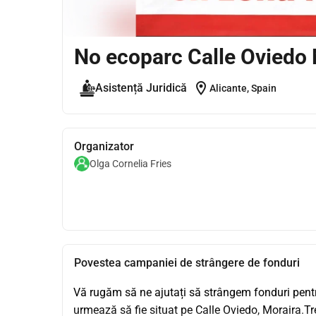
No ecoparc Calle Oviedo 
location_on
Asistență Juridică
Alicante, Spain
Organizator
Olga Cornelia Fries
Povestea campaniei de strângere de fonduri
Vă rugăm să ne ajutați să strângem fonduri pentru
urmează să fie situat pe Calle Oviedo, Moraira.T