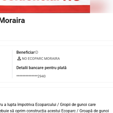
Moraira
Beneficiar
info
NO ECOPARC MORAIRA
Detalii bancare pentru plată
**************2940
 a lupta împotriva Ecoparcului / Gropii de gunoi care 
rebuie să oprim construcția acestui Ecoparc / Groapă de gunoi 