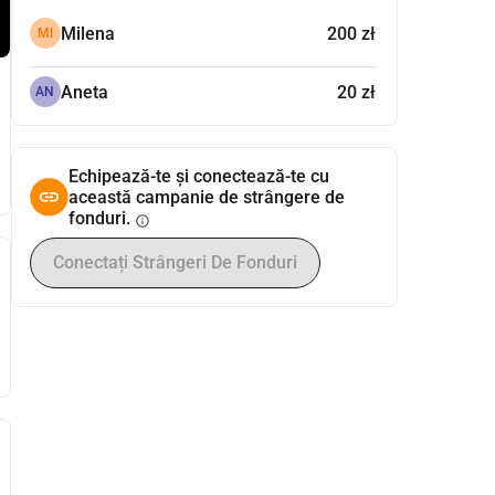
Milena
200 zł
MI
Aneta
20 zł
AN
Echipează-te și conectează-te cu
această campanie de strângere de
fonduri.
info
Conectați Strângeri De Fonduri