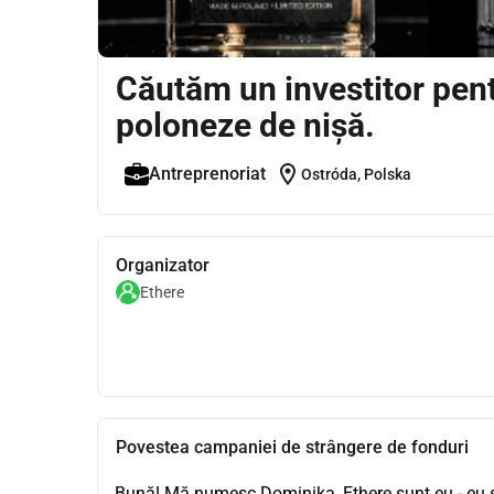
Căutăm un investitor pen
poloneze de nișă.
location_on
Antreprenoriat
Ostróda, Polska
Organizator
Ethere
Povestea campaniei de strângere de fonduri
Bună! Mă numesc Dominika, Ethere sunt eu - eu s