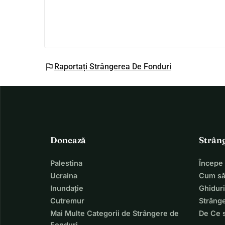
flag
Raportați Strângerea De Fonduri
Donează
Strân
Palestina
Începe
Ucraina
Cum să
Inundație
Ghiduri
Cutremur
Strânge
Mai Multe Categorii de Strângere de
De Ce 
Fonduri