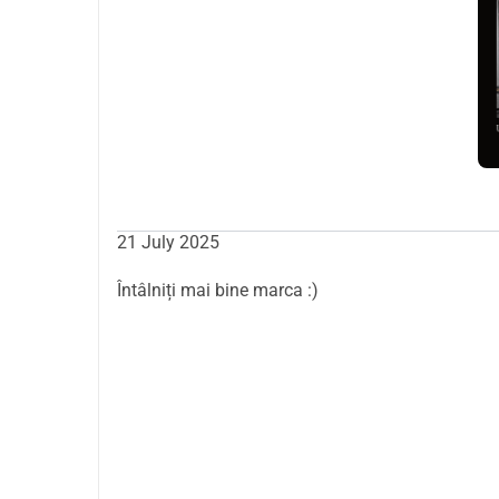
Îngerul afacerii mele, care să investească banii s
Ofer 20% din profitul net pe suma investită. Retu
Investitorii interesați - cei dornici de mai multe 
https://ethere.com.pl/
Îți mulțumesc că ești și pentru sprijinul tău :) Voi
Dominika
21 July 2025
Întâlniți mai bine marca :)