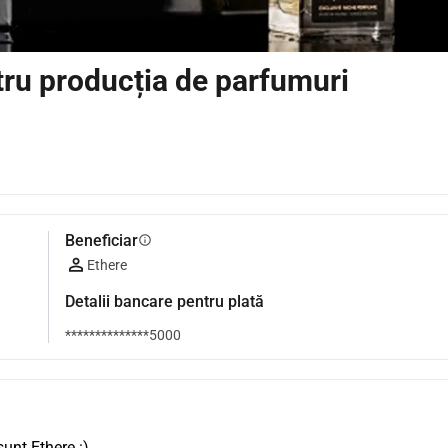
tru producția de parfumuri
Beneficiar
info
Ethere
Detalii bancare pentru plată
**************5000
unt Ethere :)