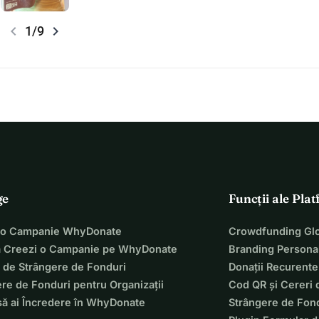
chevron_left
chevron_right
1/9
ge
Funcții ale Pla
 o Campanie WhyDonate
Crowdfunding Glo
 Creezi o Campanie pe WhyDonate
Branding Personal
 de Strângere de Fonduri
Donații Recurente
re de Fonduri pentru Organizații
Cod QR și Cereri 
să ai Încredere în WhyDonate
Strângere de Fond