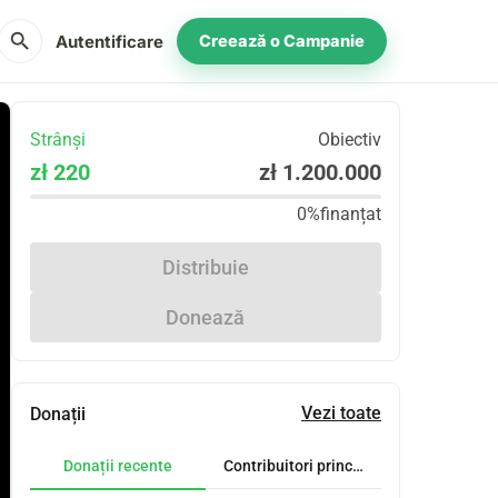
search
Autentificare
Creează o Campanie
Strânși
Obiectiv
zł 220
zł 1.200.000
0%
finanțat
Distribuie
Donează
Vezi toate
Donații
Donații recente
Contribuitori principali