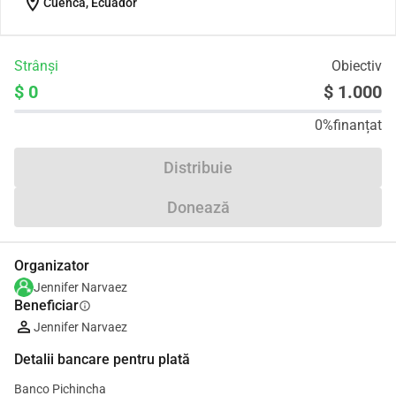
location_on
Cuenca, Ecuador
Strânși
Obiectiv
$ 0
$ 1.000
0%
finanțat
Distribuie
Donează
Organizator
Jennifer Narvaez
Beneficiar
info
Jennifer Narvaez
Detalii bancare pentru plată
Banco Pichincha