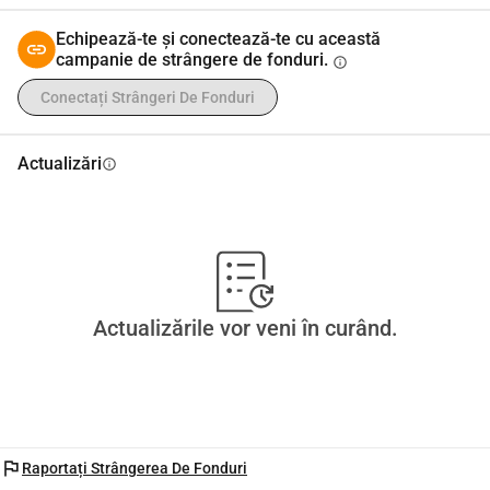
Echipează-te și conectează-te cu această
campanie de strângere de fonduri.
info
Conectați Strângeri De Fonduri
Actualizări
info
Actualizările vor veni în curând.
flag
Raportați Strângerea De Fonduri