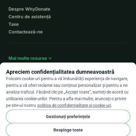
Despre WhyDonate
Centru de asistență
Taxe
Contactează-ne
expand_more
Mai multe resurse
Apreciem confidențialitatea dumneavoastră
Folosim cookie-uri pentru a vă îmbunătăți experiența de navigare,
pentru a vă oferi reclame sau conținut personalizat și pentru a ne
arrow_drop_down
Ro
analiza traficul. Făcând clic pe „Accept toate”, sunteți de acord cu
utilizarea cookie-urilor. Pentru a afla mai multe, aruncați o privire
★★★★★
4,9 / 5 pe baza a peste 500 de recenzii
pe site-ul nostru
politica de confidențialitate și cookie-uri
.
Gestionați preferințele
© 2012–2026
WhyDonate
Confidențialitate și cookie-uri
Respinge toate
cookie
Termeni și condiții
Setările pentru cookie-uri