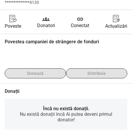
**************4120
groups
link
Donatori
Conectat
Poveste
Actualizări
Povestea campaniei de strângere de fonduri
Donează
Distribuie
Donații
Încă nu există donații.
Nu există donații încă Ai putea deveni primul
donator!