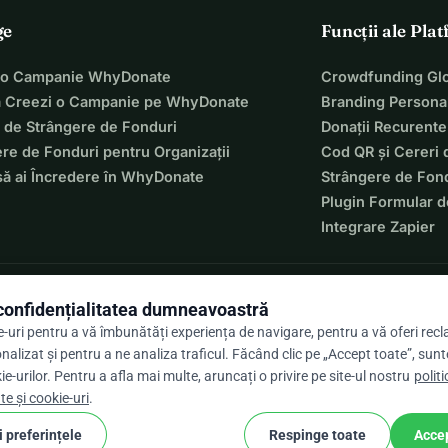
ge
Funcții ale Pla
 o Campanie WhyDonate
Crowdfunding Glo
 Creezi o Campanie pe WhyDonate
Branding Personal
 de Strângere de Fonduri
Donații Recurente
re de Fonduri pentru Organizații
Cod QR și Cereri 
să ai Încredere în WhyDonate
Strângere de Fond
Plugin Formular d
Integrare Zapier
onfidențialitatea dumneavoastră
-uri pentru a vă îmbunătăți experiența de navigare, pentru a vă oferi rec
nalizat și pentru a ne analiza traficul. Făcând clic pe „Accept toate”, sunt
ie-urilor. Pentru a afla mai multe, aruncați o privire pe site-ul nostru
polit
9 / 5 pe baza a peste 500 de recenzii
te și cookie-uri
.
 preferințele
Respinge toate
Accep