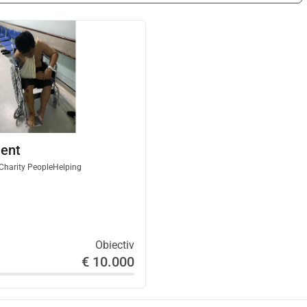
dent
harity PeopleHelping
Obiectiv
€ 10.000