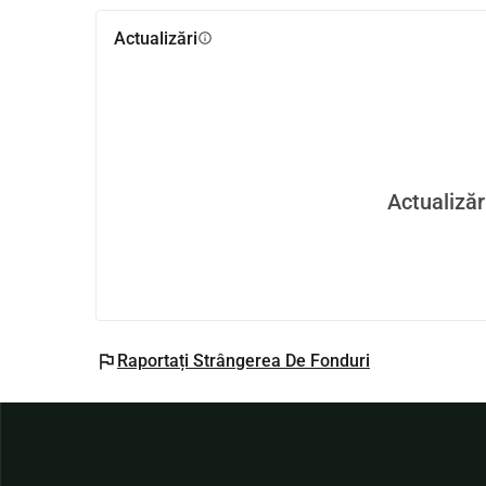
Actualizări
info
Actualizăr
flag
Raportați Strângerea De Fonduri