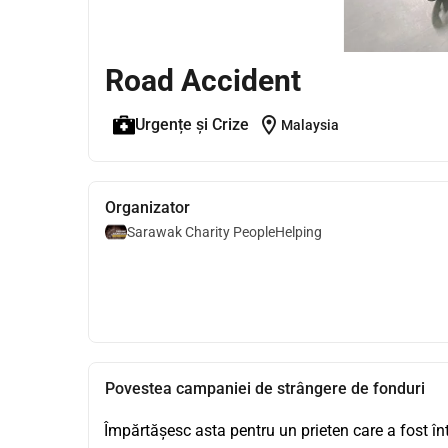
Road Accident
location_on
Urgențe și Crize
Malaysia
Organizator
Sarawak Charity PeopleHelping
Povestea campaniei de strângere de fonduri
Împărtășesc asta pentru un prieten care a fost în