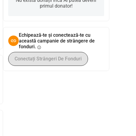
Nu există donații încă Ai putea deveni
primul donator!
Echipează-te și conectează-te cu
această campanie de strângere de
fonduri.
info
Conectați Strângeri De Fonduri