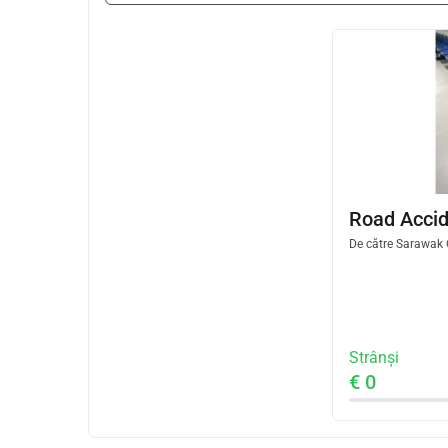
Road Acci
De către
Sarawak C
Strânși
€ 0