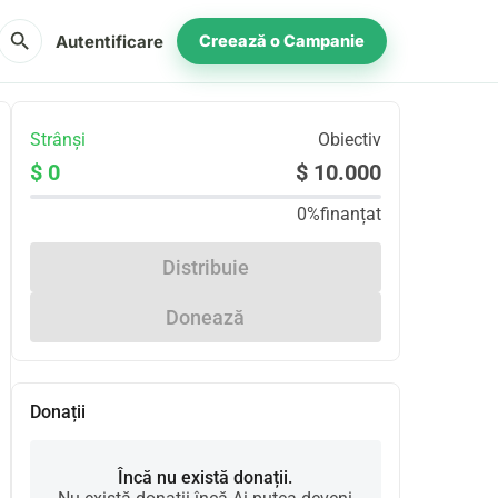
search
Autentificare
Creează o Campanie
Strânși
Obiectiv
$ 0
$ 10.000
0%
finanțat
Distribuie
Donează
Donații
Încă nu există donații.