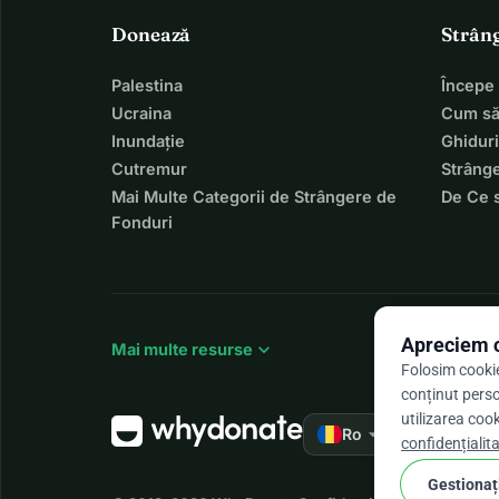
Donează
Strân
Palestina
Începe
Ucraina
Cum să
Inundație
Ghiduri
Cutremur
Strânge
Mai Multe Categorii de Strângere de
De Ce 
Fonduri
Apreciem c
expand_more
Mai multe resurse
Folosim cookie
conținut perso
utilizarea cook
arrow_drop_down
★★★★★
Ro
4,
confidențialita
Gestionați