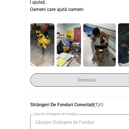
l ajutați.. 
Oameni care ajută oameni
Donează
Strângeri De Fonduri Conectați
(1)
info
Search strângere de fonduri