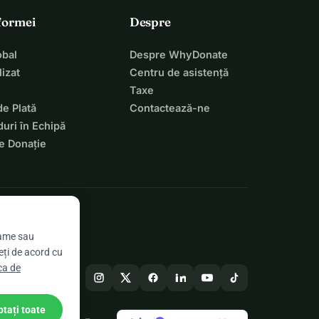
tformei
Despre
bal
Despre WhyDonate
izat
Centru de asistență
Taxe
de Plată
Contactează-ne
uri în Echipă
e Donație
lame sau
eți de acord cu
ica de
tați toate