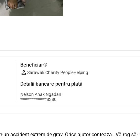
Beneficiar
info
Sarawak Charity PeopleHelping
Detalii bancare pentru plată
Nelson Anak Ngadan
**************8380
tr-un accident extrem de grav. Orice ajutor contează.. Vă rog să-