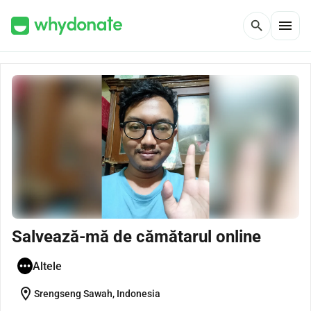
menu
search
Salvează-mă de cămătarul online
Altele
location_on
Srengseng Sawah, Indonesia