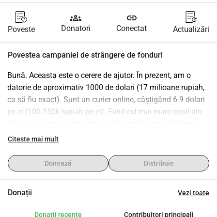
groups
link
Donatori
Conectat
Poveste
Actualizări
Povestea campaniei de strângere de fonduri
Bună. Aceasta este o cerere de ajutor. În prezent, am o 
datorie de aproximativ 1000 de dolari (17 milioane rupiah, 
ca să fiu exact). Sunt un curier online, câștigând 6-9 dolari 
pe zi (100-150k rupiah pe zi). Fiind cel mai mare copil din 
familie, suport 3/4 din cheltuielile familiei etc. Tatăl meu 
este profesor la o școală privată (aici, profesorii de școală 
Citeste mai mult
privată câștigă mult mai puțin decât salariul minim), așa 
că abia reușește să plătească facturile pentru casa mamei. 
Donează
Distribuie
Familia mea trăiește în 2 orașe separate, toate cu chirie 
(Mama și cel mai mic copil locuiesc în orașul meu natal 
Donații
Vezi toate
pentru școala surorii mele celei mici. Eu, fratele meu mai 
mic și tatăl suntem într-un alt oraș pentru slujba tatălui). 
Donații recente
Contribuitori principali