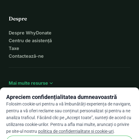
Despre
Despre WhyDonate
Centru de asistență
Taxe
Contactează-ne
expand_more
Mai multe resurse
Apreciem confidențialitatea dumneavoastră
Folosim cookie-uri pentru a vă îmbunătăți experiența de navigare,
pentru a vă oferi reclame sau conținut personalizat și pentru a ne
arrow_drop_down
Ro
analiza traficul. Făcând clic pe „Accept toate”, sunteți de acord cu
utilizarea cookie-urilor. Pentru a afla mai multe, aruncați o privire
★★★★★
4,9 / 5 pe baza a peste 500 de recenzii
pe site-ul nostru
politica de confidențialitate și cookie-uri
.