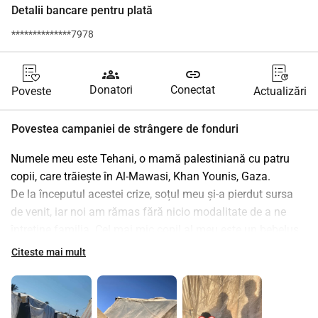
Detalii bancare pentru plată
**************7978
groups
link
Donatori
Conectat
Poveste
Actualizări
Povestea campaniei de strângere de fonduri
Numele meu este Tehani, o mamă palestiniană cu patru 
copii, care trăiește în Al-Mawasi, Khan Younis, Gaza.
De la începutul acestei crize, soțul meu și-a pierdut sursa 
de venit, iar noi am rămas fără nicio modalitate de a ne 
întreține familia. Cel mai mic copil al meu este un bebeluș 
care are nevoie de lapte și scutece în fiecare zi, dar prețurile 
Citeste mai mult
au devenit extrem de mari, iar eu nu mai pot să-i asigur 
nevoile de bază.
Situația noastră de trai devine din ce în ce mai dificilă cu 