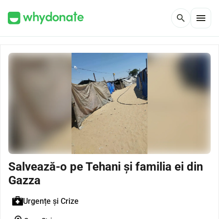
menu
search
Salvează-o pe Tehani și familia ei din
Gazza
Urgențe și Crize