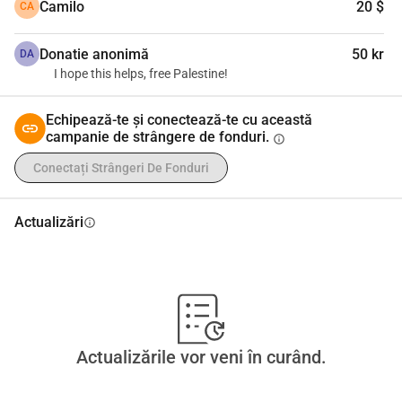
Camilo
20 $
CA
Donatie anonimă
50 kr
DA
I hope this helps, free Palestine!
Echipează-te și conectează-te cu această
campanie de strângere de fonduri.
info
Conectați Strângeri De Fonduri
Actualizări
info
Actualizările vor veni în curând.