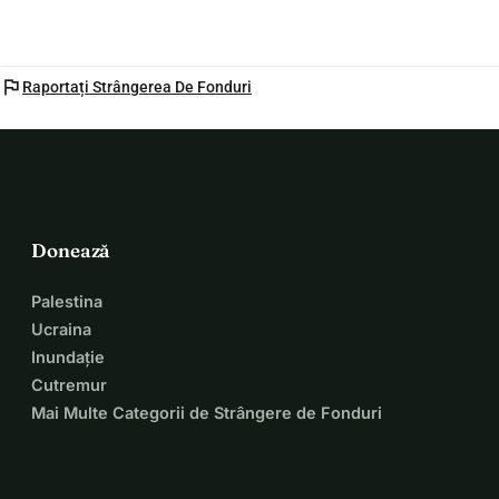
flag
Raportați Strângerea De Fonduri
Donează
Palestina
Ucraina
Inundație
Cutremur
Mai Multe Categorii de Strângere de Fonduri